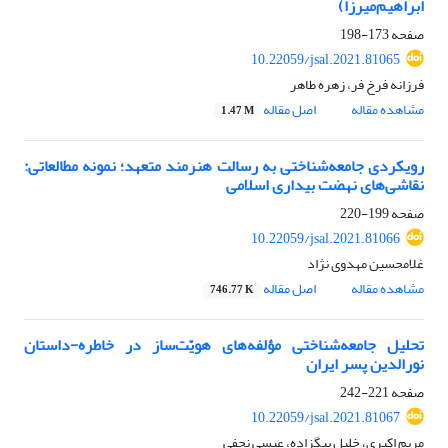
ابراهیم‌میرزا)
صفحه
173-198
10.22059/jsal.2021.81065
فرزانه فرخ فر، زهره طاهر
مشاهده مقاله
اصل مقاله
1.47 M
رویکردی جامعه‌شناختی به رسالت هنرمند متعهد؛ نمونه مطالعاتی:
نقاشی‌های نهضت بیداری اسلامی
صفحه
199-220
10.22059/jsal.2021.81066
غلامحسین مهدوی نژاد
مشاهده مقاله
اصل مقاله
746.77 K
تحلیل جامعه‌شناختی مؤلفه‌های هویّت‌ساز در خاطره-‌داستان
نورالدین پسر ایران
صفحه
221-242
10.22059/jsal.2021.81067
مریم اکبری، خلیل بیگزاده، عیسی نجفی