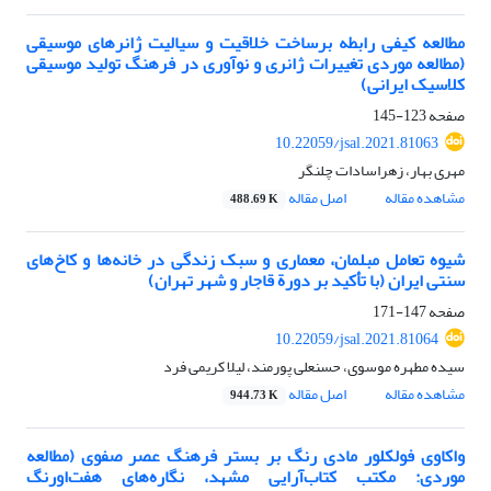
مطالعه کیفی رابطه برساخت خلاقیت و سیالیت ژانرهای موسیقی
(مطالعه موردی تغییرات ژانری و نوآوری در فرهنگ تولید موسیقی
کلاسیک ایرانی)
صفحه
123-145
10.22059/jsal.2021.81063
مهری بهار، زهراسادات چلنگر
مشاهده مقاله
اصل مقاله
488.69 K
شیوه تعامل مبلمان، معماری و سبک زندگی در خانه‌ها و کاخ‌های
سنتی ایران (با تأکید بر دورة قاجار و شهر تهران)
صفحه
147-171
10.22059/jsal.2021.81064
سیده مطهره موسوی، حسنعلی پورمند، لیلا کریمی فرد
مشاهده مقاله
اصل مقاله
944.73 K
واکاوی فولکلور مادی رنگ بر بستر فرهنگ عصر‌ صفوی (مطالعه
موردی: مکتب کتاب‌آرایی ‌مشهد، نگاره‌های هفت‌اورنگ