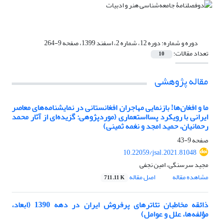
دوره و شماره:
دوره 12، شماره 2، اسفند 1399، صفحه 9-264
تعداد مقالات:
10
مقاله پژوهشی
ما و افغان‌ها! بازنمایی مهاجران افغانستانی در نمایشنامه‌های معاصر
ایرانی با رویکرد پسااستعماری (‌مورد‌پژوهی: گزیده‌ای از آثار محمد
رحمانیان، حمید امجد و نغمه ثمینی)
صفحه
9-43
10.22059/jsal.2021.81048
مجید سرسنگی، امین نجفی
مشاهده مقاله
اصل مقاله
711.11 K
ذائقه مخاطبان تئاترهای پرفروش ایران در دهه 1390 (ابعاد،
مؤلفه‌ها، علل و عوامل)