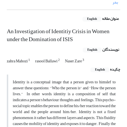
بدر
عنوان مقاله
English
An Investigation of Identitiy Crisis in Women
under the Domination of ISIS
نویسندگان
English
1
2
3
zahra Mahozi
rasool Ballawi
Naser Zare
چکیده
English
Identity is a conceptual image that a person gives to himslef to
answer these questions: "Who the person is" and "How the person
lives."
In other words, identity is a composition of self that
indicates a person's behaviour, thoughts, and feelings. This psycho-
social topic enables the person to define his/her reaction toward the
world and the people around him/her. Identity is not a fixed
phenomenon, it rather has different layers and aspects. This fluidity
causes the mobility of identity and exposes it to danger. Finally, the