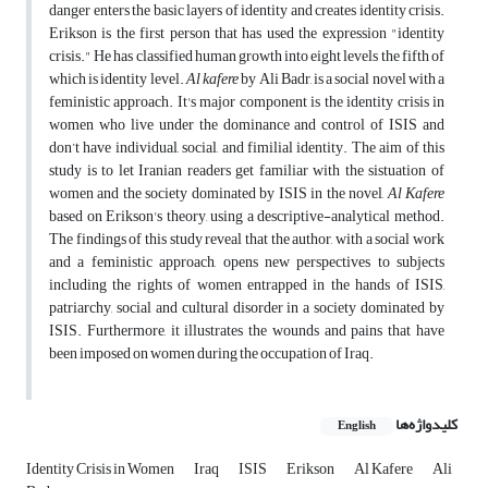
danger enters the basic layers of identity and creates identity crisis.
Erikson is the first person that has used the expression "identity
crisis." He has classified human growth into eight levels the fifth of
which is identity level.
Al kafere
by Ali Badr, is a social novel with a
feministic approach. It's major component is the identity crisis in
women who live under the dominance and control of ISIS and
don’t have individual, social, and fimilial identity. The aim of this
study is to let Iranian readers get familiar with the sistuation of
women and the society dominated by ISIS in the novel,
Al Kafere
based on Erikson's theory, using a descriptive-analytical method.
The findings of this study reveal that the author, with a social work
and a feministic approach, opens new perspectives to subjects
including the rights of women entrapped in the hands of ISIS,
patriarchy, social and cultural disorder in a society dominated by
ISIS. Furthermore, it illustrates the wounds and pains that have
been imposed on women during the occupation of Iraq.
کلیدواژه‌ها
English
Identity Crisis in Women
Iraq
ISIS
Erikson
Al Kafere
Ali