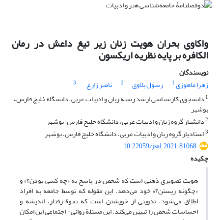
واکاوی بحران هویت زنان زیر تیغ داعش در رمان
الکافره بر پایه نظریه اریکسون
نویسندگان
3
2
1
زهرا ماهوزی
رسول بلاوی
ناصر زارع
1
دانشجوی کارشناسی ارشد رشته زبان و ادبیات عربی، دانشگاه خلیج فارس –
بوشهر
2
دانشیار گروه زبان و ادبیات عربی، دانشگاه خلیج فارس – بوشهر
3
استادیار گروه زبان و ادبیات عربی، دانشگاه خلیج فارس – بوشهر
10.22059/jsal.2021.81068
چکیده
هویت تصویری ذهنی است که شخص در پاسخ به «چه کسی بودن؟» و
«چگونه زیستن؟» خود می‌دهد. این مقوله که توسط جامعه به افراد
اطلاق می‌شود، تدوینی از خویشتن است که نحوة رفتار، اندیشه و
احساسات شخص را تبیین می‌کند. این مسئلة روانی- اجتماعی این امکان