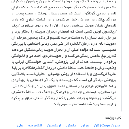
را به فرد می‌دهد تا بازخورد خود را نسبت به جهان پیرامون و دیگران
مشخص کند. به‌عبارت دیگر؛ هویت، پدیده‌ای ثابت نیست، بلکه دارای
لایه و ابعادی گوناگون است که همین سیال بودنش، سبب پویایی و
قرارگیری‌اش در معرض خطر می‌َشود، و در نهایت خطری که وارد
لایه‌های بنیان هویت می‌شود، بحران آن را به وجود می‌آورد.
اریک
اریکسون
اولین کسی است که اصطلاح «بحران هویت» را به‌کار برد و
مراحل رشد انسان را به هشت مرحله تقسیم کرد که پنجمین مرحلة آن
«هویت» نام دارد. رمان
الکافره
اثر
علی بدر
، رمانی اجتماعی با پی‌رنگی
فمنیستی است که مؤلفة اصلی آن را بحران هویت زنانی تشکیل می‌دهد
که زیر تیغ داعش زندگی می‌کنند و از هویت فردی، اجتماعی و خانوادگی
برخودار نیستند. هدف از این پژوهش، آشنایی خوانندگان ایرانی با
وضعیت زنان و جامعة تحت سلطة داعش در رمان
الکافرهالکافره
بر پایة
نظریة
اریکسون
و با استفاده از روش توصیفی- تحلیلی است. یافتة این
پژوهش بیانگر آن است که نویسنده با یک اثر اجتماعی با رویکردی
زنانه، افق‌های تازه‌ای را از مسائلی مانند حقوق زنان در چنگال داعش،
مردسالاری، نابسامانی اجتماعی و فرهنگی جامعة تحت سلطة داعشیان
می‌گشاید و زخم‌ها و جراحت‌هایی را که از رهگذر اشغال عراق بر پیکرة
زنان جامعه وارد شده است، ترسیم می‌کند.
کلیدواژه‌ها
بحران هویت زنان
عراق
داعش
اریکسون
الکافرهه
علی