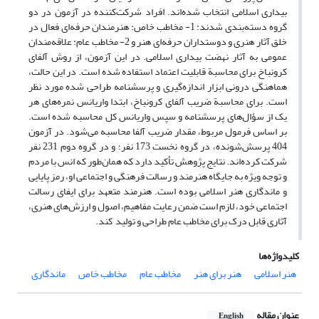
بیداری اسلامی انتخاب شده‌اند. افراد شرکت‌کننده در آزمون در دو
گروه دسته‌بندی شدند: 1- مخاطب خاص: هنرمندان حرفه‌ای فعال در
خلق آثار هنری و دوستداران حرفه‌ای هنر و 2- مخاطب عام: علاقه‌مندان
عمومی به آثار نهضت بیداری اسلامی. در این آزمون، از روش آلفای
کرونباخ برای محاسبة قابلیت اعتماد استفاده شده است. در این حالت،
هماهنگی درونی ابزار اندازه‌گیری و پرسشنامه طراحی شده مورد نظر
است. برای محاسبة ضریب آلفای کرونباخ، ابتدا واریانس نمره‌های هر
یک از سؤال‌های پرسشنامه و سپس واریانس کل محاسبه شده است.
بر اساس فرمول مربوط، مقدار ضریب آلفا محاسبه می‌شود. در آزمون
404 پرسش‌شونده، در گروه نخست 173 نفر؛ و در گروه دوم 231 نفر
شرکت کرده‌اند. نتایج پژوهش تأکید دارد که همان‌طور که انس با مردم
و توجه ویژه به جایگاه هنرمند و رسالت فرهنگی و اجتماعی او، رمز پایایی
و ماندگاری هنر اسلامی بوده است. هنرمند متعهد برای ایفای رسالت
اجتماعی خود، لازم است ضمن رعایت مفاهیم، اصول و ارزش‌های هنری،
آثاری قابل درک برای مخاطب عام طراحی و تولید کند.
کلیدواژه‌ها
هنر اسلامی
هنر برای هنر
مخاطب عام
مخاطب خاص
ماندگاری
عنوان مقاله
English