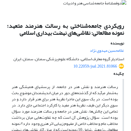
رویکردی جامعه‌شناختی به رسالت هنرمند متعهد؛
نمونه مطالعاتی: نقاشی‌های نهضت بیداری اسلامی
نویسنده
غلامحسین مهدوی نژاد
استادیار گروه معارف اسلامی، دانشگاه علوم پزشکی سمنان، سمنان، ایران
10.22059/jsal.2021.81066
چکیده
رسالت هنرمند و نقش هنر در جامعه، از پرسش­های همیشگی هنر
به‌شمار می­آید که از گذشته‌های دور در میان اندیشمندان موضوع بحث
بوده است. در یک سوی این ماجرا نظریة هنر برای هنر قرار دارد و در
سوی دیگر این طیف، نظریة هنر مفید یا کارکرد اجتماعی جای دارد. در
تمامی این چالش‌ها، نقش هنر در جامعه و رسالت هنرمند مورد سؤال
بوده است. سؤال پژوهش آن است که چه تفاوت‌هایی میان برداشت
مخاطب عام و مخاطب خاص از مفهوم زیبایی اثر هنری وجود دارد؟ نمونه
مطالعاتی پژوهش شامل 10 نمونه است که از میان آثار نقاشی‌های نهضت