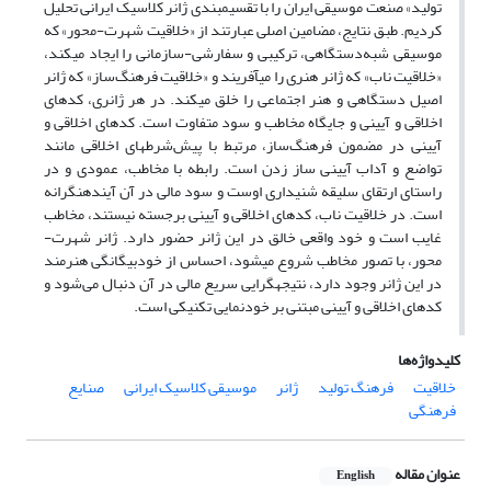
تولید» صنعت موسیقی ایران را با تقسیم­بندی ژانر کلاسیک ایرانی تحلیل
کردیم. طبق نتایج، مضامین اصلی عبارتند از «خلاقیت شهرت-محور» که
موسیقی شبه‌دستگاهی، ترکیبی و سفارشی-سازمانی را ایجاد می­کند،
«خلاقیت ناب» که ژانر هنری را می­آفریند و «خلاقیت فرهنگ‌ساز» که ژانر
اصیل دستگاهی و هنر اجتماعی را خلق می­کند. در هر ژانری، کدهای
اخلاقی و آیینی و جایگاه مخاطب و سود متفاوت است. کدهای اخلاقی و
آیینی در مضمون فرهنگ‌ساز، مرتبط با پیش‌شرط­های اخلاقی مانند
تواضع و آداب آیینی ساز زدن است. رابطه با مخاطب، عمودی و در
راستای ارتقای سلیقه شنیداری اوست و سود مالی در آن آینده­نگرانه
است. در خلاقیت ناب، کدهای اخلاقی و آیینی برجسته نیستند، مخاطب
غایب است و خود واقعی خالق در این ژانر حضور دارد. ژانر شهرت-
محور، با تصور مخاطب شروع می­شود، احساس از خودبیگانگی هنرمند
در این ژانر وجود دارد، نتیجه­گرایی سریع مالی در آن دنبال می‌شود و
کدهای اخلاقی و آیینی مبتنی بر خودنمایی تکنیکی است.
کلیدواژه‌ها
خلاقیت
فرهنگ تولید
ژانر
موسیقی کلاسیک ایرانی
صنایع
فرهنگی
عنوان مقاله
English