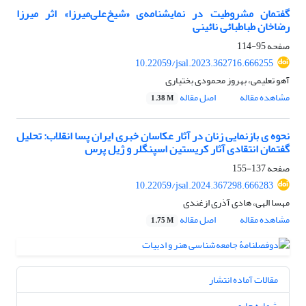
گفتمان مشروطیت در نمایشنامه‌ی «شیخ‌علی‌میرزا» اثر میرزا
رضاخان طباطبائی‌ نائینی
صفحه
95-114
10.22059/jsal.2023.362716.666255
آهو تعلیمی، بهروز محمودی بختیاری
مشاهده مقاله
اصل مقاله
1.38 M
نحوه ی بازنمایی زنان در آثار عکاسان خبری ایران پسا انقلاب: تحلیل
گفتمان انتقادی آثار کریستین اسپنگلر و ژیل پرس
صفحه
137-155
10.22059/jsal.2024.367298.666283
مهسا الهی، هادی آذری ازغندی
مشاهده مقاله
اصل مقاله
1.75 M
مقالات آماده انتشار
شماره جاری