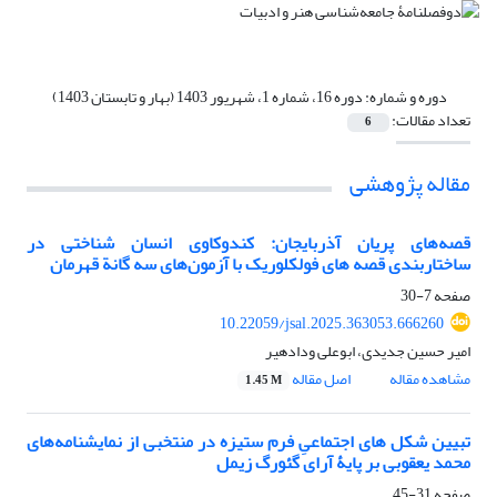
دوره و شماره:
دوره 16، شماره 1، شهریور 1403 (بهار و تابستان 1403)
تعداد مقالات:
6
مقاله پژوهشی
قصه‌های پریان آذربایجان: کندوکاوی انسان شناختی در
ساختاربندی قصه های فولکلوریک با آزمون‌های سه گانة قهرمان
صفحه
7-30
10.22059/jsal.2025.363053.666260
امیر حسین جدیدی، ابوعلی ودادهیر
مشاهده مقاله
اصل مقاله
1.45 M
تبیین شکل های اجتماعیِ فرم ستیزه در منتخبی از نمایشنامه‌های
محمد یعقوبی بر پایۀ آرای گئورگ زیمل
صفحه
31-45