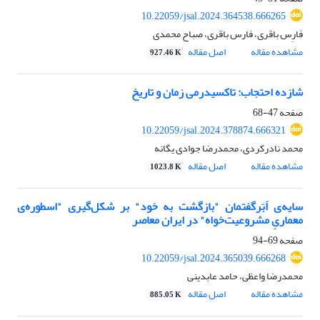
10.22059/jsal.2024.364538.666265
فارِس باقری، فارس باقری، صباح محمدی
مشاهده مقاله
اصل مقاله
927.46 K
شازده احتجاب: تاکسیدرمی زمان و تاریخ
صفحه
47-68
10.22059/jsal.2024.378874.666321
محمد نادرکردی، محمدرضا جوادی یگانه
مشاهده مقاله
اصل مقاله
1023.8 K
سایه‌ی اَبَرگفتمان "بازگشت به خود" بر شکل‌گیری "اسطوره‌ی
معماریِ مشروعیت‌خواه" در ایران معاصر
صفحه
69-94
10.22059/jsal.2024.365039.666268
محمدرضا واعظی، حامد عابدینی
مشاهده مقاله
اصل مقاله
885.05 K