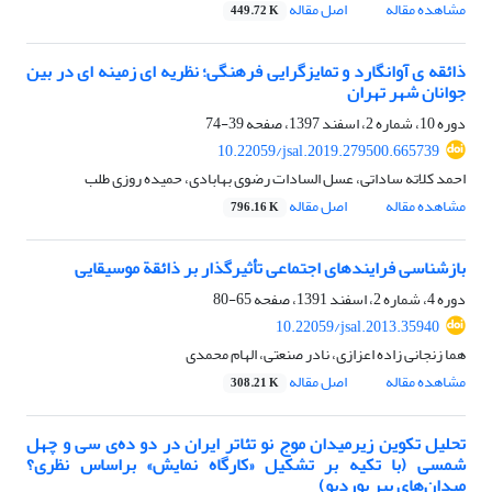
مشاهده مقاله
اصل مقاله
449.72 K
ذائقه ی آوانگارد و تمایزگرایی فرهنگی؛ نظریه ای زمینه ای در بین
جوانان شهر تهران
دوره 10، شماره 2، اسفند 1397، صفحه
39-74
10.22059/jsal.2019.279500.665739
احمد کلاته ساداتی، عسل السادات رضوی بهابادی، حمیده روزی طلب
مشاهده مقاله
اصل مقاله
796.16 K
بازشناسی فرایندهای اجتماعی تأثیرگذار بر ذائقة موسیقایی
دوره 4، شماره 2، اسفند 1391، صفحه
65-80
10.22059/jsal.2013.35940
هما زنجانی زاده اعزازی، نادر صنعتی، الهام محمدی
مشاهده مقاله
اصل مقاله
308.21 K
تحلیل تکوین زیرمیدان موج نو تئاتر ایران در دو ده‌ی سی و چهل
شمسی (با تکیه بر تشکیل «کارگاه نمایش» براساس نظری؟
میدان‌های پیر بوردیو)