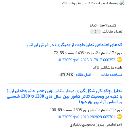
کلیدواژه‌ها =
تمایز
تعداد مقالات:
6
کدهای اجتماعی تمایز«خود» از «دیگری» در فرش ایرانی
دوره 17، شماره 2، خرداد 1405، صفحه
55-72
10.22059/jsal.2025.317817.666352
طیبه عزت‌اللهی نژاد
مشاهده مقاله
اصل مقاله
978.74 K
تحلیل چگونگی شکل گیری میدان تئاتر نوین عصر مشروطه ایران (
با تکیه بر وضعیت تئاتر کشور بین سال های 1280 تا 1300 شمسی
بر اساس آراء پیر بوردیو)
دوره 11، شماره 1، شهریور 1398، صفحه
89-106
10.22059/jsal.2019.282829.665761
آهو تعلیمی، بهروز محمودی بختیاری