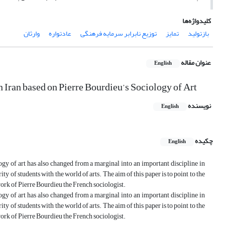
کلیدواژه‌ها
بازتولید
تمایز
توزیع نابرابر سرمایه فرهنگی
عادتواره
وارثان
عنوان مقاله
English
n Iran based on Pierre Bourdieu’s Sociology of Art
نویسنده
English
چکیده
English
ology of art has also changed from a marginal into an important discipline in
ty of students with the world of arts. The aim of this paper is to point to the
work of Pierre Bourdieu the French sociologist.
ology of art has also changed from a marginal into an important discipline in
ty of students with the world of arts. The aim of this paper is to point to the
work of Pierre Bourdieu the French sociologist.