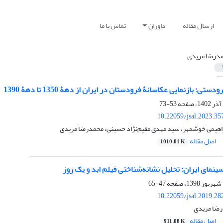
ارسال مقاله
داوران
تماس با ما
درضا مریدی
تی: بازنمایی عکاسانۀ فرودستان در ایران از دهۀ 1350 تا دهۀ 1390
53-73
10.22059/jsal.2023.3
براهیمی خوشمهر، سید مهدی مقیم‌نژاد حسینی، محمدرضا مریدی
اصل مقاله
1010.01 K
ینمای ایران: تحلیل نشانه‌شناختی فیلم ابد و یک روز
47-65
10.22059/jsal.2019.2
رضا مریدی
اصل مقاله
911.08 K