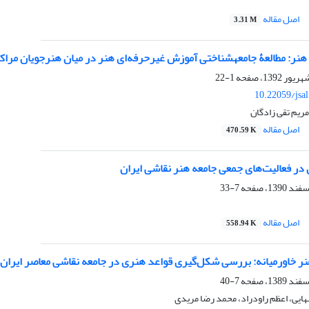
اصل مقاله
3.31 M
ر: مطالعۀ جامعه‏شناختی آموزش غیرحرفه‌ای هنر در میان هنرجویان مراکز آ
1-22
10.22059/jsa
ریم تقی زادگان
اصل مقاله
470.59 K
در فعالیت‌های جمعی جامعه هنر نقاشی ایران
7-33
اصل مقاله
558.94 K
نر خاورمیانه: بررسی شکل‌گیری قواعد هنری در جامعه نقاشی معاصر ایران
7-40
ایی، اعظم راودراد، محمد رضا مریدی