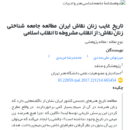
تاریخ غایب زنان نقاش ایران مطالعه جامعه شناختی
زنان نقاش؛ از انقلاب مشروطه تا انقلاب اسلامی
نوع مقاله : مقاله پژوهشی
نویسندگان
2
1
مهرنوش علی مددی
محمدرضا مریدی
1
پژوهشگر و منتقد
2
استادیار و عضو هیئت علمی دانشگاه هنر تهران
10.22059/jsal.2017.221214.665454
چکیده
مطالعه تاریخ هنرهای تجسمی کشور ایران نشان از ناگفته‌هایی دارد که
زنان هنرمند در آن از سهم بسیار کمی برخوردارند. در واقع مطرح
کردن این پرسش تاریخی توسط لیندا ناکلین که «چرا هیچ هنرمند زن
مهمی در تاریخ وجود نداشته است؟» چالشی را ایجاد می‌کند که می‌توان
در پی آن بدون در نظر گرفتن جغرافیای خاص به این مهم پرداخت. هدف