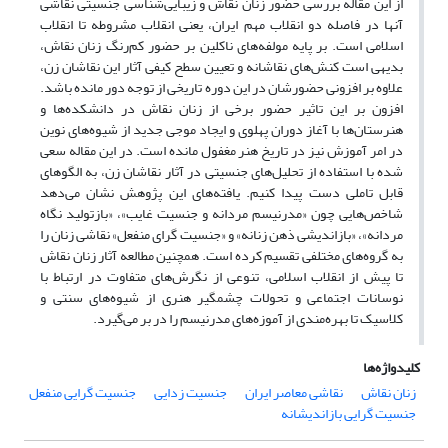
از این مقاله بررسی حضور زنان نقاش و زیبایی‌شناسی جنسیتی نقاشی
آنها در فاصله دو انقلاب مهم ایران، یعنی انقلاب مشروطه تا انقلاب
اسلامی است. بر پایه مولفه‌های ناکلین بر حضور کم‌رنگ زنان نقاش،
بدیهی است کنش‌های نقاشانه و تعیین سطح کیفی آثار این نقاشان زن،
علاوه بر افزونی حضورشان در این دوره تاریخی از توجه دور مانده باشد.
افزون بر این تاثیر حضور برخی از زنان نقاش در دانشکده‌ها و
هنرستان‌ها با آغاز دوران پهلوی و ایجاد موجی جدید از شیوه‌های نوین
در امر آموزش نیز در تاریخ هنر مغفول مانده است. در این مقاله سعی
شده با استفاده از تحلیل‌های جنسیتی در آثار نقاشان زن، به الگوهای
قابل تاملی دست پیدا کنیم. یافته‌های این پژوهش نشان می‌دهد
شاخص‌هایی چون «مدرنیسم مردانه و جنسیت غایب»، «بازتولید نگاه
مردانه»، «بازاندیشی ذهن زنانه» و «جنسیت گرای منفعل» نقاشی زنان را
به گروه‌های مختلفی تقسیم کرده است. همچنین مطالعه آثار زنان نقاش
تا پیش از انقلاب اسلامی، تنوعی از نگرش‌های متفاوت در ارتباط با
نوسانات اجتماعی و تحولات چشمگیر هنری از شیوه‌های سنتی و
کلاسیک تا بهره‌مندی از آموزه‌های مدرنیسم را در بر می‌گیرد.
کلیدواژه‌ها
زنان نقاش
نقاشی معاصر ایران
جنسیت زدایی
جنسیت گرایی منفعل
جنسیت گرایی بازاندیشانه