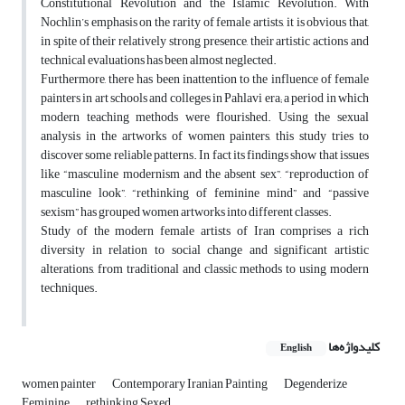
Constitutional Revolution and the Islamic Revolution. With
Nochlin’s emphasis on the rarity of female artists, it is obvious that,
in spite of their relatively strong presence, their artistic actions and
technical evaluations has been almost neglected.
Furthermore, there has been inattention to the influence of female
painters in art schools and colleges in Pahlavi era; a period in which
modern teaching methods were flourished. Using the sexual
analysis in the artworks of women painters, this study tries to
discover some reliable patterns. In fact its findings show that issues
like “masculine modernism and the absent sex”, “reproduction of
masculine look”, “rethinking of feminine mind” and “passive
sexism” has grouped women artworks into different classes.
Study of the modern female artists of Iran comprises a rich
diversity in relation to social change and significant artistic
alterations, from traditional and classic methods to using modern
techniques.
کلیدواژه‌ها
English
women painter
Contemporary Iranian Painting
Degenderize
Feminine
rethinking Sexed