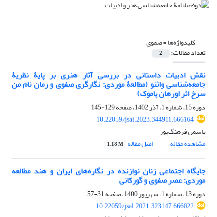
کلیدواژه‌ها =
صفوی
تعداد مقالات:
2
نقش ادبیات داستانی در بررسی آثار هنری بر پایۀ نظریۀ
جامعه‌شناسی واثنو (مطالعۀ موردی: نگارگری صفوی و رمان نام من
سرخ اثر اورهان پاموک)
دوره 15، شماره 1، آذر 1402، صفحه
129-145
10.22059/jsal.2023.344911.666164
یاسمن فرهنگ‌پور
مشاهده مقاله
اصل مقاله
1.18 M
جایگاه اجتماعی زنان نوازنده در نگاره‌های ایران و هند مطالعه
موردی: عصر صفوی و گورکانی
دوره 13، شماره 1، شهریور 1400، صفحه
31-57
10.22059/jsal.2021.323147.666022