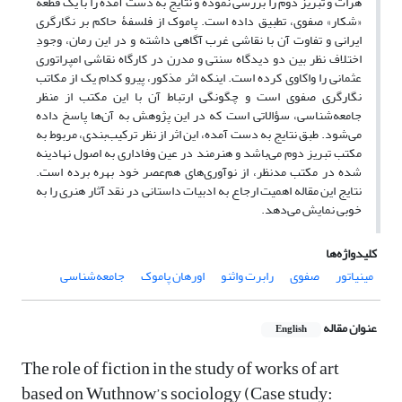
هرات و تبریز دوم را بررسی نموده و نتایج به دست آمده را با یک قطعه
«شکار» صفوی، تطبیق داده است. پاموک از فلسفۀ حاکم بر نگارگری
ایرانی و تفاوت آن‌ با نقاشی غرب آگاهی داشته و در این رمان، وجودِ
اختلاف نظر بین دو دیدگاه سنتی و مدرن در کارگاه نقاشی امپراتوری
عثمانی را واکاوی کرده است. اینکه اثر مذکور، پیرو کدام یک از مکاتب
نگارگری صفوی است و چگونگی ارتباط آن با این مکتب از منظر
جامعه‌شناسی، سؤالاتی است که در این پژوهش به آن‌ها پاسخ داده
می‌شود. طبق نتایج به دست آمده، این اثر از نظر ترکیب‌بندی، مربوط به
مکتب تبریز دوم می‌باشد و هنرمند در عین وفاداری به اصول نهادینه‌
شده در مکتب مدنظر، از نوآوری‌های هم‌عصر خود بهره برده است.
نتایج این مقاله اهمیت ارجاع به ادبیات داستانی در نقد آثار هنری را به
خوبی نمایش می‌دهد.
کلیدواژه‌ها
مینیاتور
صفوی
رابرت واثنو
اورهان پاموک
جامعه‌شناسی
عنوان مقاله
English
The role of fiction in the study of works of art
based on Wuthnow’s sociology (Case study: