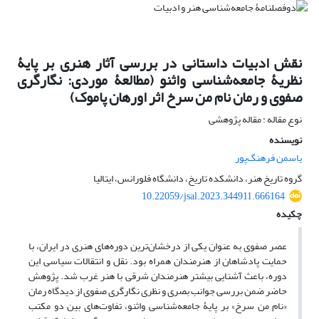
نقش ادبیات داستانی در بررسی آثار هنری بر پایۀ
نظریۀ جامعه‌شناسی واثنو (مطالعۀ موردی: نگارگری
صفوی و رمان نام من سرخ اثر اورهان پاموک)
نوع مقاله : مقاله پژوهشی
نویسنده
یاسمن فرهنگ‌پور
گروه تاریخ هنر، دانشکده تاریخ، دانشگاه فلورانس، ایتالیا
10.22059/jsal.2023.344911.666164
چکیده
عصر صفوی به عنوان یکی از درخشان‌ترین دوره‌های هنری در ایران، با
حمایت پادشاهان از هنرمندان همراه بود. نقل و انتقالات سیاسی این
دوره، باعث آشنایی بیشتر هنرمندان شرقی با هنر غرب شد. پژوهش
حاضر ضمن بررسی جوانب بصری و نظری نگارگری صفوی از دیدگاه رمان
«نام من سرخ» بر پایۀ جامعه‌شناسی واثنو، تفاوت‌های بین دو مکتب