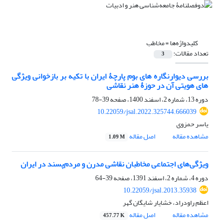
کلیدواژه‌ها =
مخاطب
تعداد مقالات:
3
بررسی دیوارنگاره های بوم پارچۀ ایران با تکیه بر بازخوانی ویژگی
های هویتی آن در حوزۀ هنر نقاشی
دوره 13، شماره 2، اسفند 1400، صفحه
39-78
10.22059/jsal.2022.325744.666039
یاسر حمزوی
مشاهده مقاله
اصل مقاله
1.09 M
ویژگی‌های اجتماعی مخاطبان نقاشی مدرن و مردم‌پسند در ایران
دوره 4، شماره 2، اسفند 1391، صفحه
39-64
10.22059/jsal.2013.35938
اعظم راودراد، خشایار شایگان گهر
مشاهده مقاله
اصل مقاله
457.77 K