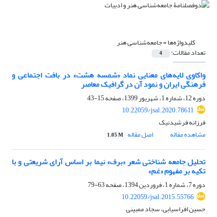
کلیدواژه‌ها =
جامعه‌شناسی هنر
تعداد مقالات:
4
واکاوی لایه‌های معنایی نماد «شمسه هشت» در بافت اجتماعی و
فرهنگی ایران و نمود آن در گرافیک معاصر
دوره 12، شماره 1، شهریور 1399، صفحه
15-43
10.22059/jsal.2020.78611
فرزانه فرشیدنیک
مشاهده مقاله
اصل مقاله
1.05 M
تحلیل جامعه‏ شناختی شعر «برف» نیما بر اساس آرای شریعتی و با
تکیه بر مفهوم «غم»
دوره 7، شماره 1، فروردین 1394، صفحه
63-79
10.22059/jsal.2015.55766
حسین افراسیابی، سجاد ممبینی