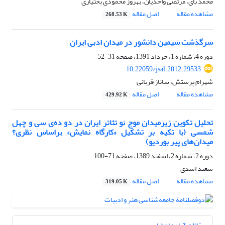
محمد بای، مرتضی واحدیان، بهروز محمودی بختیاری
مشاهده مقاله
اصل مقاله
268.53 K
سرگذشت سیمین دانشور در میدان ادبی ایران
دوره 4، شماره 1، خرداد 1391، صفحه
31-52
10.22059/jsal.2012.29533
شهرام پرستش، ساناز قربانی
مشاهده مقاله
اصل مقاله
429.92 K
تحلیل تکوین زیرمیدان موج نو تئاتر ایران در دو ده‌ی سی و چهل
شمسی (با تکیه بر تشکیل «کارگاه نمایش» براساس نظری؟
میدان‌های پیر بوردیو)
دوره 2، شماره 2، اسفند 1389، صفحه
71-100
سعید اسدی
مشاهده مقاله
اصل مقاله
319.05 K