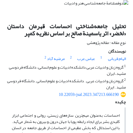
تحلیل جامعه‌شناختی احساسات قهرمان داستان
«لخضر» اثر یاسمینة صالح بر اساس نظریه کمپر
نوع مقاله : مقاله پژوهشی
نویسندگان
2
2
1
الهام قربانی
عباس عرب
مرضیه آباد
1
گروه زبان و ادبیات عربی دانشکده ادبیات و علوم انسانی، دانشگاه فردوسی
مشهد، ایران
2
گروه زبان و ادبیات عربی . دانشکده ادبیات و علوم انسانی .دانشگاه فردوسی
مشهد . ایران
10.22059/jsal.2023.347213.666190
چکیده
احساسات به‌عنوان مهم‌ترین سازه‌های زیستی، روانی و اجتماعی ابزار
کلیدی بشر برای ایجاد رابطه پویا با جهان درون و بیرون به شمار می‌آید.
با این استدلال که بخش عظیمی از احساسات از طریق جامعه در انسان