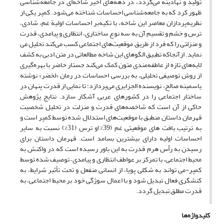
تولید و نهادینه می‌گردد، در دهه‌های اخیر شاخه‌ای در جامعه‌شناسی
ظهور کرد که به جامعه‌شناسی احساسات شناخته می‌شود. کمپر یکی از
نظریه‌پردازان معاصر این شاخه، با تکیه‌بر احساسات اولیة غم، شادی،
ترس و خشم و تقسیم آن به سه نوع ساختاری، انتظاری و پیامدی، قدرت
و منزلتی را که فرد از طریق موقعیت‌های اجتماعی کسب می‌کند تحلیل می
نماید. ازآنجاکه تطبیق الگوهای این شاخه مطالعاتی در متن ادبی به کشف
لایه‌های تازه از عاطفه‌مندی متون کمک می‌کند جستار حاضر با بهره‌گیری
از روش توصیفی تحلیلی، به بررسی احساسات در رمان «لخضر» نوشته
یاسمینه صالح، نویسنده الجزایری می‌پردازد؛ تا نمایی از قدرت پنهان در
ساختار اجتماعی را در کشورهای عربی آشکار سازد. نتایج پژوهش
حاکی از آن است که شاخصه‌های قدرت و منزلت در تحلیل شخصیت
قهرمان داستان منطبق با موقعیت‌های استدلال شده توسط کمپر است و
به ترتیب بافت های موقعیتی غم (39%)و ترس (31%) نسبت به سایر
احساسات اولیه دارای بیشترین بسامد است. قهرمان داستان برای
رسیدن به رأس هرم قدرت به این باور رسیده است که در واکنش به
محیط اجتماعی، با تمرکز بر عواطف انتظاری و پیامدی – توصیف شده توسط
کمپر-می تواند به شکلی پویا، از انسانی منفعل و تحت تأثیر شرایط، به
کنشگری فعال تبدیل شود و با اعمال سوژگی خود بر محیط اجتماعی، به
قدرت مطلق تبدیل گردد.
کلیدواژه‌ها