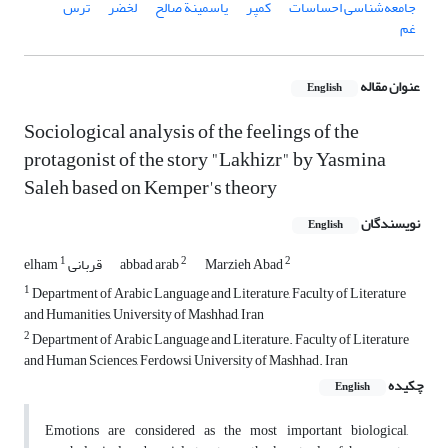
جامعه‌شناسی احساسات
کمپر
یاسمینة صالح
لخضر
ترس
غم
عنوان مقاله
English
Sociological analysis of the feelings of the
protagonist of the story "Lakhizr" by Yasmina
Saleh based on Kemper's theory
نویسندگان
English
1
2
2
Marzieh Abad
abbad arab
elham قربانی
1
Department of Arabic Language and Literature, Faculty of Literature
and Humanities, University of Mashhad, Iran
2
Department of Arabic Language and Literature. Faculty of Literature
and Human Sciences, Ferdowsi University of Mashhad. Iran
چکیده
English
Emotions are considered as the most important biological,