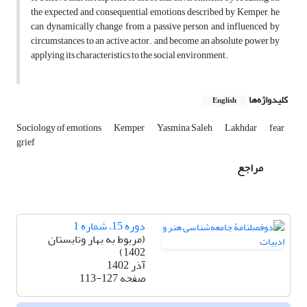
the expected and consequential emotions described by Kemper, he
can dynamically change from a passive person and influenced by
circumstances to an active actor. and become an absolute power by
applying its characteristics to the social environment.
کلیدواژه‌ها
English
Sociology of emotions
Kemper
Yasmina Saleh
Lakhdar
fear
grief
مراجع
دوره 15، شماره 1
(مربوط به بهار وتابستان
1402)
آذر 1402
صفحه
113-127