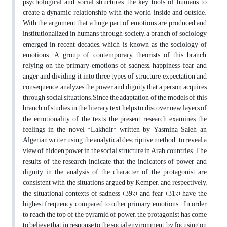
psychological and social structures, the key tools of humans to
create a dynamic relationship with the world inside and outside.
With the argument that a huge part of emotions are produced and
institutionalized in humans through society, a branch of sociology
emerged in recent decades, which is known as the sociology of
emotions. A group of contemporary theorists of this branch,
relying on the primary emotions of sadness, happiness, fear and
anger and dividing it into three types of structure, expectation and
consequence, analyzes the power and dignity that a person acquires
through social situations.Since the adaptation of the models of this
branch of studies in the literary text helps to discover new layers of
the emotionality of the texts, the present research examines the
feelings in the novel "Lakhdir" written by Yasmina Saleh, an
Algerian writer, using the analytical descriptive method. to reveal a
view of hidden power in the social structure in Arab countries. The
results of the research indicate that the indicators of power and
dignity in the analysis of the character of the protagonist are
consistent with the situations argued by Kemper, and respectively,
the situational contexts of sadness (39%) and fear (31%) have the
highest frequency compared to other primary emotions. .In order
to reach the top of the pyramid of power, the protagonist has come
to believe that in response to the social environment, by focusing on