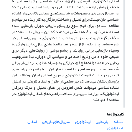
انتقال ایدئولوژی تامپسون، چارچوب نظری مناسبی برای دستیابی به
هدف پژوهش ارائه می‌دهد. با شناسایی دو مولفه اصلی بازنمایی شده
در سریال یعنی نهاد مطبوعات و شخصیت‌های سیاسی تاریخی، از نشانه
شناسی جان فیسک برای تحلیل و شناخت رمزگان به کار رفته در فیلم، و
مطالعه اسنادی برای فهم تنوع روایتهای تاریخی دوران بازنمایی شده
استفاده می‌شود. یافته‌ها نشان می‌دهند که این سریال با استفاده از
حذف و گزینش و تحریف زمانی به تقویت ایدئولوژی جمهوری اسلامی در
دوره معاصر پرداخته و از از سه راهبرد الف) عادی سازی یا چیزوارگی به
وسیله بازنمایی برخی روایات، و چشم پوشی از روایت‌های دیگر برای
طبیعی جلوه دادن وقایع اجتماعی و سیاسی آن دوران، ب) مشروعیت
زدایی در همه مولفه‌ها ج) چندپارگی به وسیله مطلوبیت‌زدایی از برخی
شخصیت‌های مهم سیاسی. با استفاده از این سه راهبرد، روایت‌های
تاریخی در خدمت تقویت ایدئولوژی جمهوی اسلامی ایران بوده‌اند. این
پژوهش نشان می‌دهد که بهره‌مندی از متون و اسناد تاریخی در تحلیل
نشانه‌شناسی می‌تواند ضمن افزودن بر غنای تحلیل و درک رمزگان
ایدئولوژیک، ابزار مناسبی برای شناخت راهبردهای انتقال ایدئولوژی در
مطالعه فیلم باشد.
کلیدواژه‌ها
نشانه
بازنمایی
ایدئولوژی
سریال‌های تاریخی
انتقال
ایدئولوژی