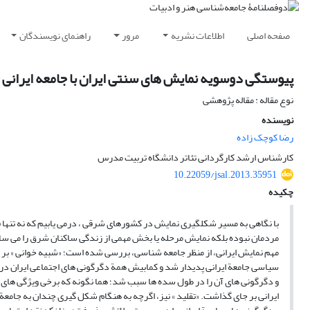
صفحه اصلی
اطلاعات نشریه
مرور
راهنمای نویسندگان
پیوستگی دوسویه نمایش های سنتی ایران با جامعه ایرانی
نوع مقاله : مقاله پژوهشی
نویسنده
رضا کوچک زاده
کارشناس ارشد کارگردانی تئاتر دانشگاه تربیت مدرس
10.22059/jsal.2013.35951
چکیده
با نگاهی به مسیر شکلگیری نمایش در کشورهای شرقی ، درمی یابیم که نه تنها فا
مردمان نبوده بلکه نمایش مرحله یا بخش مهمی از زندگی ساکنان شرق را می سا
مهم نمایش ایرانی، از منظر جامعه شناسی، بررسی شده است؛ «شبیه خوانی » بر 
سیاسی جامعة ایرانی پدیدار شد و کمابیش همة دگرگونی های اجتماعی ایران در د
و دگرگونی های آن را در طول سده ها سبب شد؛ هما نگونه که برخی ویژگی های
ایرانی بر جای گذاشت. «تقلید » نیز، اگرچه به هنگام شکل گیری چندان به جامعة