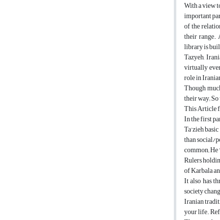
With a view t
important par
of the relati
their range. 
library is buil
Tazyeh, Irani
virtually eve
role in Irania
Though much d
their way; So 
This Article 
In the first p
Ta'zieh basic
than social/p
common; He “M
Rulers holdin
of Karbala an
It also has 
society chang
Iranian tradi
your life. Re