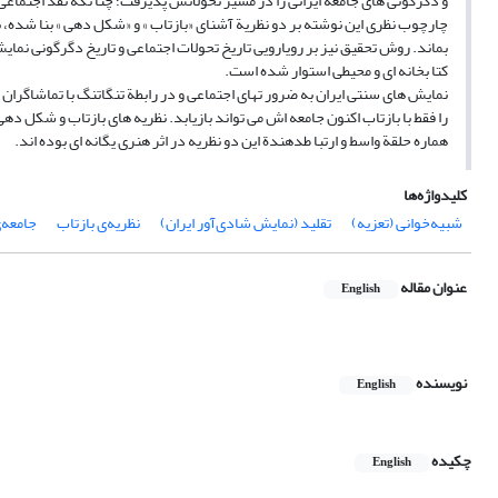
و دگرگونی های جامعة ایرانی را در مسیر تحولاتش پذیرفت؛ چنا نکه نقد اجتماعی 
چارچوب نظری این نوشته بر دو نظریة آشنای «بازتاب » و «شکل دهی » بنا شده، بی
بماند. روش تحقیق نیز بر رویارویی تاریخ تحولات اجتماعی و تاریخ دگرگونی نمای
کتا بخانه ای و محیطی استوار شده است.
نمایش های سنتی ایران به ضرور تهای اجتماعی و در رابطة تنگاتنگ با تماشاگرا
را فقط با بازتاب اکنون جامعه اش می تواند بازیابد. نظریه های بازتاب و شکل دهی
هماره حلقة واسط و ارتبا طدهندة این دو نظریه در اثر هنری یگانه ای بوده اند.
کلیدواژه‌ها
شبیه‌خوانی (تعزیه)
تقلید (نمایش شادی‌آور ایران)
نظریه‌ی بازتاب
جامعه‌ی
عنوان مقاله
English
نویسنده
English
چکیده
English