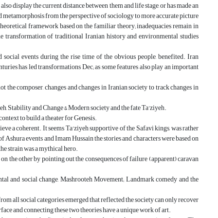
also display the current distance between them and life stage, or has made an
and metamorphosis from the perspective of sociology to more accurate picture
 theoretical framework based on the familiar theory; inadequacies remain in
e transformation of traditional Iranian history and environmental studies
 social events during the rise time of the obvious people, benefited. Iran
nturies has led transformations Dec; as some features also play an important
t the composer, changes and changes in Iranian society to track changes in
ieh, Stability and Change & Modern society and the fate Ta'ziyeh.
context to build a theater for Genesis.
ieve a coherent. It seems Ta'ziyeh supportive of the Safavi kings, was rather
n of Ashura events and Imam Hussain the stories and characters were based on
e strain was a mythical hero.
 on the other by pointing out the consequences of failure (apparent) caravan
nmental and social change, Mashrooteh Movement; Landmark comedy and the
from all social categories emerged that reflected the society can only recover
erface and connecting these two theories have a unique work of art.