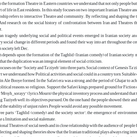
o the formation Theatre in Eastern countries, we understand that not only people but 
t of life in East residents. In this study focuses on two important Iranian Theatre 
onship refers to interactive Theatre and community. By reflecting and shaping the
And research on the social history of confrontation between Iran and Theatres th
t.
an tragedy, underlying social and political events emerged in Iranian society and
ry social change in different periods and found their way into art throughout the ce
n society left Dec.
epends upon the formation of the Taghlid (Iranian comedy) of Iranian society, no
that the duplication was an integral element of social criticism.
focuses on the “Society and Ta'ziyeh” into three parts; Social context of Genesis Ta'z
art we understand how Political activities and social could in a country torn, Suitable 
 in Ale Booye formed, In the Safavi era was a strong and the period of Ghajar to ach
olitical reasons, so religious. Support the Safavi kings, prepared ground for Fictio
rsyh_sorayy” (lyrics Mourn) the physical inventory process and understand that th
g Taziyeh well, its objectives pursued; On the one hand the people showed their and
d the stability of unjust rulers, People would avoid any possible movement.
three parts “Taghlid (comedy) and the society sector”; the emergence of enviro
e & Imitation and social stalemate.
tional Theatres of social needs and in close relationship with the audience of people 
flecting and shaping theories show that the Iranian traditional plays always ring int