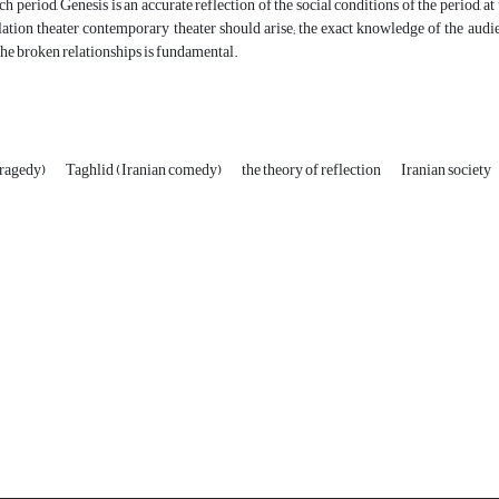
ch period, Genesis is an accurate reflection of the social conditions of the period, a
ation theater contemporary theater should arise; the exact knowledge of the audi
 the broken relationships is fundamental.
tragedy)
Taghlid (Iranian comedy)
the theory of reflection
Iranian society