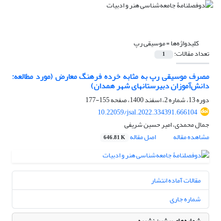
کلیدواژه‌ها =
موسیقی رپ
تعداد مقالات:
1
مصرف موسیقی رپ به مثابه خرده فرهنگ معارض (مورد مطالعه:
دانش‌آموزان دبیرستانهای شهر همدان)
دوره 13، شماره 2، اسفند 1400، صفحه
155-177
10.22059/jsal.2022.334391.666104
جمال محمدی، امیر حسین شریفی
مشاهده مقاله
اصل مقاله
646.81 K
مقالات آماده انتشار
شماره جاری
شماره‌های پیشین نشریه