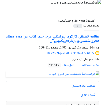
کلیدواژه‌ها =
« طرح جلد کتاب»
تعداد مقالات:
1
مطالعه تطبیقی کارکرد پیرامتنی طرح جلد کتاب در دهه هفتاد
هجری شمسی و بازطراحی کنونی آن
دوره 14، شماره 1، شهریور 1401، صفحه
113-136
10.22059/jsal.2022.343694.666155
فاطمه مرسلی توحیدی
مشاهده مقاله
اصل مقاله
713.38 K
مقالات آماده انتشار
شماره جاری
شماره‌های پیشین نشریه