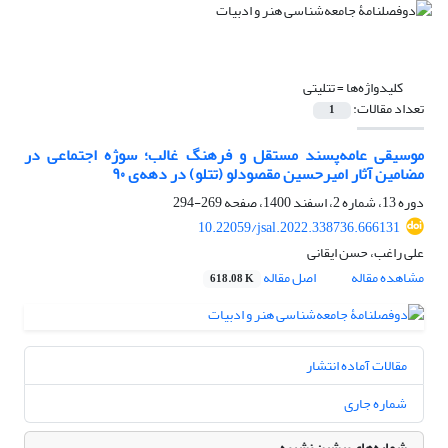
کلیدواژه‌ها =
تتلیتی
تعداد مقالات:
1
موسیقی عامه‌پسند مستقل و فرهنگ غالب؛ سوژه اجتماعی در
مضامین آثار امیرحسین مقصودلو (تتلو) در دهه‌ی ۹۰
دوره 13، شماره 2، اسفند 1400، صفحه
269-294
10.22059/jsal.2022.338736.666131
علی راغب، حسن ایقانی
مشاهده مقاله
اصل مقاله
618.08 K
مقالات آماده انتشار
شماره جاری
شماره‌های پیشین نشریه