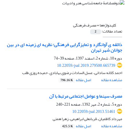
کلیدواژه‌ها =
مصرف فرهنگی
تعداد مقالات:
2
ذائقه ی آوانگارد و تمایزگرایی فرهنگی؛ نظریه ای زمینه ای در بین
جوانان شهر تهران
دوره 10، شماره 2، اسفند 1397، صفحه
39-74
10.22059/jsal.2019.279500.665739
احمد کلاته ساداتی، عسل السادات رضوی بهابادی، حمیده روزی طلب
مشاهده مقاله
اصل مقاله
796.16 K
مصرف سینما و عوامل اجتماعی مرتبط با آن
دوره 5، شماره 2، مهر 1392، صفحه
221-240
10.22059/jsal.2013.51461
مهرداد کاظمیان، قربانعلی ابراهیمی، زهرا همتی
مشاهده مقاله
اصل مقاله
425.5 K