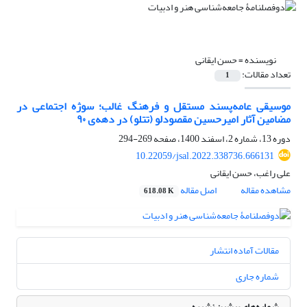
نویسنده =
حسن ایقانی
تعداد مقالات:
1
موسیقی عامه‌پسند مستقل و فرهنگ غالب؛ سوژه اجتماعی در
مضامین آثار امیرحسین مقصودلو (تتلو) در دهه‌ی ۹۰
دوره 13، شماره 2، اسفند 1400، صفحه
269-294
10.22059/jsal.2022.338736.666131
علی راغب، حسن ایقانی
مشاهده مقاله
اصل مقاله
618.08 K
مقالات آماده انتشار
شماره جاری
شماره‌های پیشین نشریه