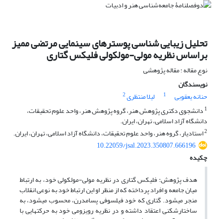
تحلیل زیبایی ‌شناسی پوسترهای سینمایی مرتضی ممیز
براساس نظریه مولی-مولکولی فلیکس گتاری
نوع مقاله : مقاله پژوهشی
نویسندگان
2
1
حنانه یعقوبی
لیلا منتظری
1
دانشجوی دکتری پژوهش هنر، گروه پژوهش هنر، واحد علوم تحقیقات،
دانشگاه آزاد اسلامی، تهران، ایران.
2
استادیار، گروه هنر، واحد علوم تحقیقات، دانشگاه آزاد اسلامی، تهران، ایران.
10.22059/jsal.2023.350807.666196
چکیده
هدف پژوهش: فلیکس گتاری در نظریه مولی-مولکولی خود، به ارتباط
میان جامعه و افراد پرداخته که از منظر او این ارتباط خود به نوعی انقلاب
منجر می­شود. گتاری که خود فیلسوفی پسامدرن، محسوب می­شود، به
ساختارشکنی اعتقاد داشته و در نظریه رویزومی خود به حرکت­هایی با