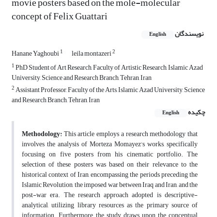
movie posters based on the mole-molecular
concept of Felix Guattari
نویسندگان
English
1
2
Hanane Yaghoubi
leila montazeri
1
PhD Student of Art Research, Faculty of Artistic Research, Islamic Azad
University, Science and Research Branch, Tehran, Iran
2
Assistant Professor, Faculty of the Arts, Islamic Azad University, Science
and Research Branch, Tehran, Iran
چکیده
English
Methodology:
This article employs a research methodology that
involves the analysis of Morteza Momayez's works, specifically
focusing on five posters from his cinematic portfolio. The
selection of these posters was based on their relevance to the
historical context of Iran, encompassing the periods preceding the
Islamic Revolution, the imposed war between Iraq and Iran, and the
post-war era. The research approach adopted is descriptive-
analytical, utilizing library resources as the primary source of
information. Furthermore, the study draws upon the conceptual