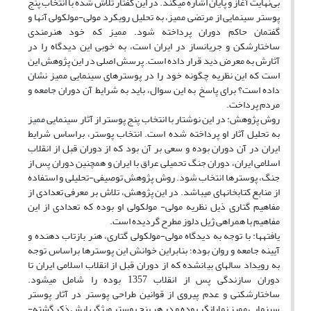
بی‌نهایت آغاز و پایان اشاره می­کند. در این گفتار تلاش شده با انتخاب پنج
پوستر سینمایی از مرتضی ممیز، به تحلیل رویکرد مولی-مولکولی آن­ها و
گفتمان حاکم دوران پرداخته ­شود. ممیز که خود هنرمندی
ساختارشکن و جریان­ساز در ایران است، به خوبی این دیدگاه را در
آثارش به معرض دید قرار داده ­است. پرسش اصلی در این پژوهش این
است که این نظریه چگونه خود را در پوسترهای سینمایی ممیز نشان
داده ­است؟ برای پاسخ به این سوال، باید به شرایط آن دوران جامعه و
مردم پرداخت.
روش پژوهش: در این نوشتار با انتخاب پنج پوستر از آثار سینمایی ممیز
به تحلیل آثار او پرداخته شده ­است. انتخاب پوستر، براساس شرایط
ایران در آن دوران بوده و سعی بر آن بود که از دوران قبل از انقلاب
اسلامی ایران، دوران جنگ تحمیلی عراق با ایران و هم­چنین دوران پس از
جنگ، پوسترها انتخاب شود. روش پژوهش توصیفی-تحلیلی و استفاده
از منابع کتاب­خانه­ای می­باشد. در این پژوهش، تلاش بر معرفی تعدادی از
مفاهیم گتاری ذیل نظریه مولی- مولکولی او بوده که تعدادی از این
مفاهیم با همراهی ژیل دلوز مطرح گردیده ­است.
یافته­ها: با توجه به دیدگاه مولی-مولکولی گتاری، هنر بازتاب دهنده و
آیینه جامعه و روان بوده؛ بنابراین خوانش این پوسترها براساس توجه
به رویداد سال­های بیان­شده که از دوران قبل از انقلاب اسلامی ایران تا
دوران سازندگی پس از انقلاب 1357 بوده را شامل می­شود.
ساختارشکنی و عدم پیروی از قوانین طراحی پوستر در آثار پوستر
سینمایی ممیز نمایان­گر بوده و در هر پنج پوستر ویژگی­هایش ذکر گشته­