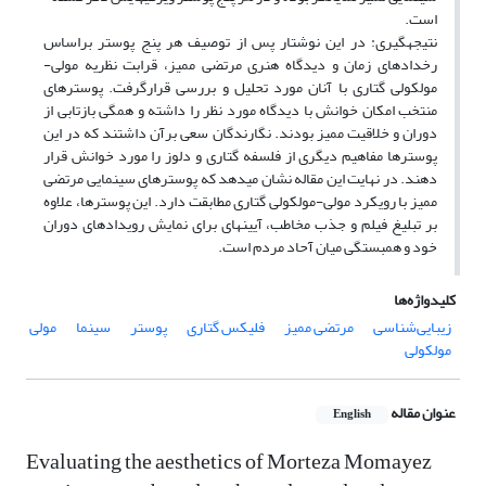
است.
نتیجه­گیری: در این نوشتار پس از توصیف هر پنج پوستر براساس
رخدادهای زمان و دیدگاه هنری مرتضی ممیز، قرابت نظریه مولی-
مولکولی گتاری با آنان مورد تحلیل و بررسی قرارگرفت. پوسترهای
منتخب امکان خوانش با دیدگاه مورد نظر را داشته و همگی بازتابی از
دوران و خلاقیت ممیز بودند. نگارندگان سعی برآن داشتند که در این
پوسترها مفاهیم دیگری از فلسفه گتاری و دلوز را مورد خوانش قرار
دهند. در نهایت این مقاله نشان می­دهد که پوسترهای سینمایی مرتضی
ممیز با رویکرد مولی-مولکولی گتاری مطابقت دارد. این پوسترها، علاوه
بر تبلیغ فیلم و جذب مخاطب، آیینه­ای برای نمایش رویدادهای دوران
خود و هم­بستگی میان آحاد مردم است.
کلیدواژه‌ها
زیبایی‌شناسی
مرتضی ممیز
فلیکس گتاری
پوستر
سینما
مولی
مولکولی
عنوان مقاله
English
Evaluating the aesthetics of Morteza Momayez