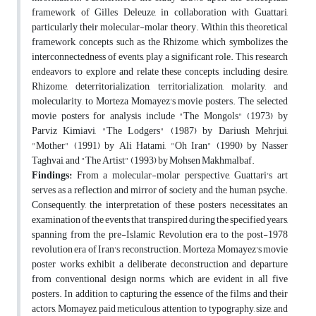
framework of Gilles Deleuze, in collaboration with Guattari,
particularly their molecular-molar theory. Within this theoretical
framework, concepts such as the Rhizome, which symbolizes the
interconnectedness of events, play a significant role. This research
endeavors to explore and relate these concepts, including desire,
Rhizome, deterritorialization, territorialization, molarity, and
molecularity, to Morteza Momayez's movie posters. The selected
movie posters for analysis include "The Mongols" (1973) by
Parviz Kimiavi, "The Lodgers" (1987) by Dariush Mehrjui,
"Mother" (1991) by Ali Hatami, "Oh Iran" (1990) by Nasser
Taghvai, and "The Artist" (1993) by Mohsen Makhmalbaf.
Findings:
From a molecular-molar perspective, Guattari's art
serves as a reflection and mirror of society and the human psyche.
Consequently, the interpretation of these posters necessitates an
examination of the events that transpired during the specified years,
spanning from the pre-Islamic Revolution era to the post-1978
revolution era of Iran's reconstruction. Morteza Momayez's movie
poster works exhibit a deliberate deconstruction and departure
from conventional design norms, which are evident in all five
posters. In addition to capturing the essence of the films and their
actors, Momayez paid meticulous attention to typography, size, and