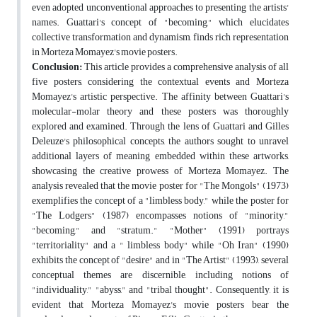
even adopted unconventional approaches to presenting the artists'
names. Guattari's concept of "becoming," which elucidates
collective transformation and dynamism, finds rich representation
in Morteza Momayez's movie posters.
Conclusion:
This article provides a comprehensive analysis of all
five posters, considering the contextual events and Morteza
Momayez's artistic perspective. The affinity between Guattari's
molecular-molar theory and these posters was thoroughly
explored and examined. Through the lens of Guattari and Gilles
Deleuze's philosophical concepts, the authors sought to unravel
additional layers of meaning embedded within these artworks,
showcasing the creative prowess of Morteza Momayez. The
analysis revealed that the movie poster for "The Mongols" (1973)
exemplifies the concept of a "limbless body," while the poster for
"The Lodgers" (1987) encompasses notions of "minority,"
"becoming," and "stratum." "Mother" (1991) portrays
"territoriality" and a " limbless body" while "Oh Iran" (1990)
exhibits the concept of "desire" and in "The Artist" (1993), several
conceptual themes are discernible, including notions of
"individuality," "abyss," and "tribal thought". Consequently, it is
evident that Morteza Momayez's movie posters bear the