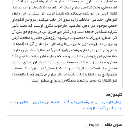
مخاطبان خود یاری می‌رسانند. نظریۀ زیبایی‌شناسی دریافت از
نظریه‌های روایت‌شناسی مطرح است. این نظریه، کنش متن را موجد افق
انتظار ادبی در خواننده می‌داند که نتیجۀ تولید اثر است. در این رابطه
افق‌های اجتماعی، مخاطب را به‌سوی اثر جلب می‌کند. درواقع الگوهای
جمعی موجود در ذهن مخاطب، چارچوب فکری اوست که تحت تأثیر
شرایط مسلّط بر جامعه است و در کنار افق هنری اثر، در تداوم خوانش آن
اثر، عاملی تعیین‌کننده محسوب می‌شود. پژوهش حاضر با مطالعۀ کیفی
و با روش تحلیل مضمون به بررسی افق انتظارات و انطباق آن با مؤلفه‌های
جمعی، در دو رمان
دالان بهشت
و
پاییز فصل آخر سال است
، می‌پردازد.
یافته‌های این پژوهش نشان می‌دهد که رمان
دالان بهشت
با نوع نگاه
سنتی به جنس زن، بیشتر به مسائلی می‌پردازد که در آن صدای مردان،
صدای برتر است، درحالی‌که در رمان
پاییز فصل آخر سال است
، مسائل
متنوع‌تری در ارتباط با زنان جامعۀ این اثر مطرح می‌شود که با مؤلفه‌ها و
افق انتظارات جمعی مرتبط با دیدگاه زن‌محوری منطبق است.
کلیدواژه‌ها
رمان فارسی
زیبایی‌شناسی دریافت
ادبیات زن‌محوری
دالان بهشت
پاییز فصل آخر سال است
عنوان مقاله
English