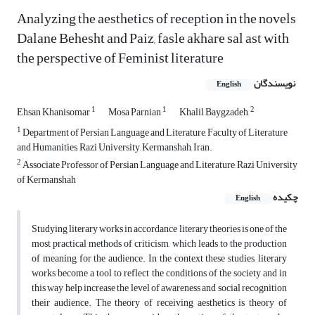
Analyzing the aesthetics of reception in the novels
Dalane Behesht and Paiz, fasle akhare sal ast with
the perspective of Feminist literature
نویسندگان
English
1
1
2
Ehsan Khanisomar
Mosa Parnian
Khalil Baygzadeh,
1
Department of Persian Language and Literature, Faculty of Literature
and Humanities, Razi University, Kermanshah, Iran.
2
Associate Professor of Persian Language and Literature, Razi University
of Kermanshah
چکیده
English
Studying literary works in accordance literary theories is one of the
most practical methods of criticism, which leads to the production
of meaning for the audience. In the context these studies, literary
works become a tool to reflect the conditions of the society and in
this way help increase the level of awareness and social recognition
their audience. The theory of receiving aesthetics is theory of