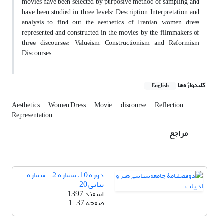
movies have been selected by purposive method of sampling and
have been studied in three levels: Description, Interpretation and
analysis to find out the aesthetics of Iranian women dress
represented and constructed in the movies by the filmmakers of
three discourses: Valueism, Constructionism and Reformism
Discourses.
کلیدواژه‌ها
English
Aesthetics
Women Dress
Movie
discourse
Reflection
Representation
مراجع
دوره 10، شماره 2 - شماره
پیاپی 20
اسفند 1397
صفحه
1-37