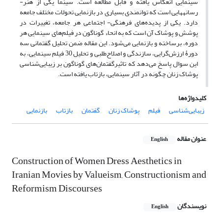
سینمایی انعکاس یافته و قابل مطالعه است. سینما یکی از هنر-
رسانههایی است که توانمندی بسیاری در بازنمایی تحولات مختلف جامعه
دارد. یکی از پدیده‌های فرهنگی- اجتماعی هر جامعه، تغییرات در
پوشش و پوشاک آن است که به انحاء گوناگون در فیلم‌های سینمایی هر
دوره، برساخته و بازنمایی می‌شود. این مقاله ضمن تحلیل گفتمانی سه
دورۀ ارزش‌گرایی، سازندگی و اصلاح‌طلبی و تحلیل 30 فیلم سینمایی، به
این سوال پاسخ می‌دهد که تاثیرگفتمان‌های گوناگون بر زیبایی‌شناسی
پوشاک زنان چگونه در آثار سینمایی، بازتاب یافته است.
کلیدواژه‌ها
زیبایی‌شناسی
فیلم
پوشاک زنان
گفتمان
بازتاب
بازنمایی
عنوان مقاله
English
Construction of Women Dress Aesthetics in
Iranian Movies by Valueism, Constructionism and
Reformism Discourses
نویسندگان
English