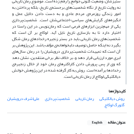
ستیزشان، وضعیت کنونی جوامع را رقم زده است. موضوع رمان تاریخی
نه روایت تاریخ از نگاه شخصیت‌های برجسته‌ی تاریخ، بلکه پرداختن به
امور زندگی روزمره‌ی مردم عادی و به دست دادن دلایل عمل و
انگیزه‌های گرایش‌های سیاسی-اجتماعی‌شان است. شخصیت‌پردازی
یکی از مهم‌ترین ابزارهای فرمی است که رمان‌نویس در این راستا در
اختیار دارد تا به بازسازی تاریخ نایل آید. لوکاچ بر آن است که
شخصیت‌های رمان تاریخی باید در بستر زنجیره رخدادهای رمان شکل
بگیرد نه اینکه حاصل توصیف دلبخواهانه‌ی مؤلف باشد. این پژوهش بر
آن است که تمهیدات شخصیت‌پردازی درویشیان را در رمان سال‌های
ابری مورد ارزیابی قرار دهد و، بر خلاف نظر برخی منتقدین، نشان دهد
که وی از پس پرورش دادن کاراکترهای رمان خود از خلال زنجیره‌ی
رخدادها برآمده است. روش به کار گرفته شده در این پژوهش خوانش
دیالکتیکی لوکاچ از رمان تاریخی است.
کلیدواژه‌ها
روش دیالکتیکی
رمان تاریخی
شخصیت‌پردازی
علی‌اشرف درویشیان
گئورگ لوکاچ
عنوان مقاله
English