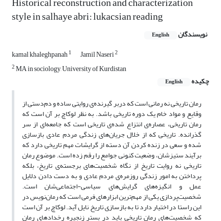
Historical reconstruction and characterization
style in salhaye abri: lukacsian reading
نویسندگان
English
1
2
kamal khaleghpanah
Jamil Naseri
2
MA in sociology, University of Kurdistan
چکیده
English
رمان تاریخی نه رمانی است که دربر گیرنده‌ی روایتی ساده و دم‌دستی از
وقایع و مواد خام یک دوره تاریخی باشد. به نظر لوکاچ بر آن است که
رمان تاریخی، عصاره‌ی انتزاع شده‌ی تاریخی است که جامعه‌ای از سر
گذرانده. تاریخی که از خلال جریان‌های زندگی مردم عادی بازسازی
شده و سعی در زنده کردن آن دسته از گرایشات مهم تاریخی دارد که
برآیند ستیزشان، وضعیت کنونی جوامع را رقم زده است. موضوع رمان
تاریخی نه روایت تاریخ از نگاه شخصیت‌های برجسته‌ی تاریخ، بلکه
پرداختن به امور زندگی روزمره‌ی مردم عادی و به دست دادن دلایل
عمل و انگیزه‌های گرایش‌های سیاسی-اجتماعی‌شان است.
شخصیت‌پردازی یکی از مهم‌ترین ابزارهای فرمی است که رمان‌نویس در
این راستا در اختیار دارد تا به بازسازی تاریخ نایل آید. لوکاچ بر آن است
که شخصیت‌های رمان تاریخی باید در بستر زنجیره رخدادهای رمان