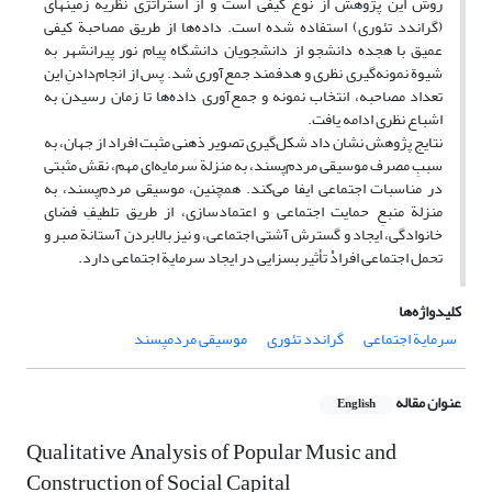
روش این پژوهش از نوع کیفی است و از استراتژی نظریة زمینه‏ای
(گراندد تئوری) استفاده شده است. داده‌ها از طریق مصاحبة کیفی
عمیق با هجده دانشجو از دانشجویان دانشگاه پیام نور پیرانشهر به
شیوة نمونه‌گیری نظری و هدفمند جمع‌آوری شد. پس از انجام‌دادنِ این
تعداد مصاحبه، انتخاب نمونه و جمع‌آوری داده‌ها تا زمان رسیدن به
اشباع نظری ادامه یافت.
نتایج پژوهش نشان داد شکل‌گیری تصویر ذهنی مثبت افراد از جهان، به
سببِ مصرف موسیقی مردم‌پسند، به منزلة سرمایه‌ای مهم، نقش مثبتی
در مناسبات اجتماعی ایفا می‌کند. همچنین، موسیقی مردم‌پسند، به
منزلة منبعِ حمایت اجتماعی و اعتمادسازی، از طریق تلطیفِ فضای
خانوادگی، ایجاد و گسترش آشتی اجتماعی، و نیز بالابردن آستانة صبر و
تحمل اجتماعی افرادْ تأثیر بسزایی در ایجاد سرمایة اجتماعی دارد.
کلیدواژه‌ها
سرمایة اجتماعی
گراندد تئوری
موسیقی مردم‏پسند
عنوان مقاله
English
Qualitative Analysis of Popular Music and
Construction of Social Capital