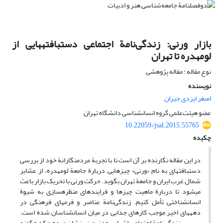
بازار ورنی: زندگی‌نامة اجتماعی دست‏بافته‏هایی از
لومه‏دره تا تهران
نوع مقاله : مقاله پژوهشی
نویسنده
اصغر ایزدی جیران
عضو هیئت‌علمی گروه انسان‏شناسی دانشگاه تهران
10.22059/jsal.2015.55765
چکیده
در این مقاله نگارنده بر آن است تا با تجربة مردم‏نگارانة خود از بررسی
دست‏بافته‏ای به نام «ورنی» چیزهایی دربارة جامعة لومه‏دره، از عشایر
شمال غرب ایران و جامعة تهران بگوید. حرکت ورنی با تحریک بازار باعث
می‏شود تا دربارة ماهیت چیزها و فرایندهای منظره‏سازی به شیوة
انسان‏شناختی تأمل کنیم. زندگی‌نامة عناصر و فرم‏های فرهنگی در
دهه‏های اخیر موجب کارهای جذابی در میان انسان‏شناسان شده است.
بررسی زندگی‌نامة اجتماعی اشیایی چون ورنی نشان می‏دهد که چگونه