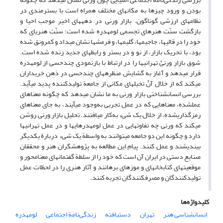
‌بودن و ورود چیزها به مکان‏های مختلف همراه است با بسترمندی در
نظام‏های ارزشی گوناگون. بازار ورنی در دهه‏های اخیر موجب احیا و
بازگشت سنّت هنرهای تجسمی لومه‏دره شده است؛ سنّت هنری‏ای که
خود را در قالی‏ها، جاجیم‏ها، گلیم‏ها، و فرمش‏ها نشان می‏داد و کم‏رونق شده
بود، با تحریک بازار، از نو و در بستر و رابطه‏ای جدید زنده شده است.
شوق بازارِ ورنیْ تهرانی‏ها را در ارتباط با بازنمودی چندحسی از لومه‏دره
قرار می‏دهد و آغاز به گشایش منظره‏هایِ چندحسی در ذهنِ خریداران
‏می‏کند که از خلال آنْ تخیل‏های مکانی از جامعة تولیدکننده پدید می‏آید.
بررسی انسان‏شناختی بازار ورنی به ما نشان می‏دهد که چگونه معناهای
عمل‏شده، معناهایی که در عمل تجربی به‌وجود می‏آیند، به جای معناهای
رمزگذاری‏شده، از خلال یک شیء به‌کار می‏افتند. تحلیل بازار ورنی روشن
می‏کند که ورنی چه تفاوت‏هایی در عملِ لومه‏دره‏ای‏ها و در عمل تهرانی‏ها
دارد و چگونه این دو جامعه می‏توانند به واسطة یک شیء دربارة یکدیگر
بیندیشند و عمل کنند. پیام این مطالعه به پژوهشگران هنر و محققان
صنایع دستی در ایران آن است که خود را از سلطة گفتمان‏های معنامحور و
موقعیت‏های کتابخانه‏ای و موزه‏ای برهانند و آثار هنری را در لحظات عمل
تولیدکنندگان و مصرف‏کنندگان تجربه کنند.
کلیدواژه‌ها
انسان‏شناسی هنر
تهران
دست‏بافته
زندگی‌نامة اجتماعی
لومه‏دره