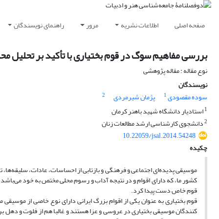
صفحه اصلی
اطلاعات نشریه
مرور
راهنمای نویسندگان
بررسی مفاهیم سوگ در قوم بختیاری با تأکید بر تحلیل مح
نوع مقاله : مقاله پژوهشی
نویسندگان
2
1
سوده مقصودی
پژمان شیرمردی
1
استادیار دانشگاه شهید باهنر کرمان
2
دانشجوی کارشناسی ارشد مطالعات زنان
10.22059/jsal.2014.54248
چکیده
موسیقی پدیده‌ای اجتماعی و فرهنگی و بازتابی از احساسات، عادات، سلیقه‌ها، 
کشور ما، که دارای اقوام و در نتیجه آداب و رسوم محلی مختص به خود می‌باشد، ا
قوم خاص دست پیدا کرد.
قوم بختیاری به عنوان یکی از اقوام بزرگ ایرانی دارای نوع خاصی از موسیقی 
کنندگان موسیقی بختیاری در عروسی و عزا هستند و غالبا هم از فلوت و دهل برا