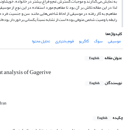
به نمایش می گذارند و موجبات گسترش غم و فراغ بیشتر در خانواده، خویشاوند
لذا در این مقاله تلاش بر آن بود تا مفاهیم مورد استفاده در این نوع از موسی
مفاهیم به کار رفته در موسیقی از لحاظ شاخص‌هایی مانند سن و جنسیت فرد مت
رابطه با وصیت شخص متوفی بوده است از تشابه نسبتاً یکسانی برخوردار بوده‌ان
کلیدواژه‌ها
موسیقی
سوگ
گاگریو
قوم بختیاری
تحلیل محتوا
عنوان مقاله
English
nt analysis of Gagerive
نویسندگان
English
Iran
چکیده
English