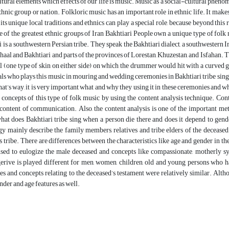
tural elements which effects of our life is music. Music as a social-cultural phenomen
ethnic group or nation. Folkloric music has an important role in ethnic life. It make
its unique local traditions and ethnics can play a special role, because beyond this 
 of the greatest ethnic groups of Iran Bakhtiari People own a unique type of fol
 is a southwestern Persian tribe. They speak the Bakhtiari dialect, a southwestern I
aal and Bakhtiari and parts of the provinces of Lorestan, Khuzestan, and Isfahan. Th
 (one type of skin on either side) on which the drummer would hit with a curved 
ls who plays this music in mouring and wedding ceremonies in Bakhtiari tribe sing it
hat’s way, it is very important what and why they using it in these ceremonies and wh
 concepts of this type of folk music by using the content analysis technique. Cont
content of communication. Also, the content analysis is one of the important met
at does Bakhtiari tribe sing when a person die there and does it depend to gende
y mainly describe the family members, relatives and tribe elders of the deceased 
is tribe. There are differences between the characteristics like age and gender in t
used to eulogize the male deceased and concepts like compassionate, motherly 
erive is played different for men, women, children, old and young persons who h
res and concepts relating to the deceased’s testament were relatively similar. Alt
nder and age features as well.