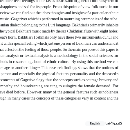
on reflects feelings, habits, tastes, desires and in general cultural system of
s happiness and sad for its people. From this point of view, folk music in our
review we can find out the ideas, thoughts and insights of a particular ethnic
k music (Gagerive) which is performed in mourning ceremonies of the tribe.
ranian dialect, belonging to the Luri language. Bakhtiaris primarily inhabits
e typical Bakhtiari music made by the saz (Bakhtiari flute with eight holes)
goat’s horn. Bakhtiari Toshmals only have these two instruments: duhul and
 with a special feeling which just one person of Bakhtiari can understand it
at effect on the feeling of those people. So the main purpose of this paper is
ent analysis or textual analysis is a methodology in the social sciences for
hods in researching about of ethnic culture. By using this method, we can
r, age or another things? This research findings shows that the notions of
person and especially the physical features, personality and the deceased’s
he concepts of Gagerive elegy, thus the concepts such as courage, bravery and
sympathy and housekeeping are sung to eulogize the female deceased. For
ave died before. However, many of the general features such as nobleness,
hough in many cases the concepts of these categories vary in content and the
کلیدواژه‌ها
English