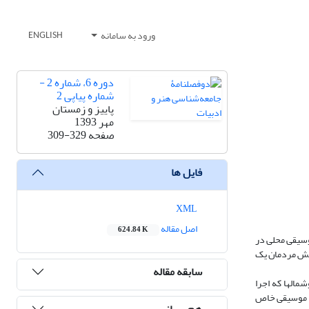
ورود به سامانه
ENGLISH
دوره 6، شماره 2 -
شماره پیاپی 2
پاییز و زمستان
مهر 1393
صفحه
309-329
فایل ها
XML
اصل مقاله
624.84 K
وسیقی محلی در
ینش‌ مردمان یک
سابقه مقاله
مالها که اجرا
ات موسیقی خاص
هم رسانی