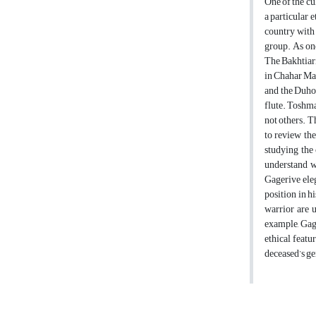
One of the cul
a particular 
country with 
group. As one
The Bakhtiari
in Chahar Mah
and the Duhol
flute. Toshma
not others. T
to review the
studying the 
understand wh
Gagerive eleg
position in h
warrior are 
example, Gag
ethical featu
deceased’s ge