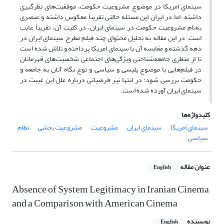
سینمای امریکا در موضوع مشروعیت حکومت، موفقیت‌های نظرگیری
داشته. اما در ایران این مسئله حالتی تقریباً معکوس داشته و عنصری
به‌نام مشروعیت حکومت در سینمای ایران، در کلیت آن، تقریباً غایب
است. در این مقاله به تحلیل محتوای چند فیلم مطرح سینمای ایران در
دهه گذشته و مقایسه آن با سینمای امریکا پرداخته و تلاش شده است
تا از منظری جامعه‌شناختی ویژگی‌های اجتماعی شخصیت‌های قهرمانان
در فیلم‌هایی با موضوع پلیسی و سیاسی و نوع نگاه آنان به جامعه و
حکومت بررسی شود؛ در انتها نیز فرضیاتی درباره علل این غیبت در
سینمای ایران آورده شده است.
کلیدواژه‌ها
سینمای امریکا
سینمای ایران
مشروعیت
مشروعیت بخشی
نظام
سیاسی.
عنوان مقاله
English
Absence of System Legitimacy in Iranian Cinema
and a Comparison with American Cinema
نویسنده
English