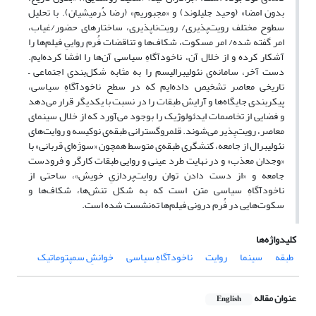
بدون امضا» (وحید جلیلوند) و «مجبوریم» (رضا دُرمیشیان). با تحلیل
سطوح مختلف رویت‌پذیری/ رویت‌ناپذیری، ساختارهای حضور/غیاب،
امر گفته شده/ امر مسکوت، شکاف‌ها و تناقضات فُرم رواییِ فیلم‌ها را
آشکار کرده‌ و از خلال آن، ناخودآگاهِ سیاسی آن‌ها را افشا کرده‌ایم.
دست آخر، سامانه‌ی نئولیبرالیسم را به مثابه شکل‌بندی اجتماعی –
تاریخی معاصر تشخیص داده‌ایم که در سطح ناخودآگاهِ سیاسی،
پیکربندی جایگاه‌ها و آرایش طبقات را در نسبت با یکدیگر قرار می‌دهد
و فضایی از تخاصمات ایدئولوژیک را بوجود می‌آورد که از خلال سینمای
معاصر، رویت‌پذیر می‌شوند. قلمروگسترانی طبقه‌ی نوکیسه و روایت‌های
نئولیبرال از جامعه، کنشگری طبقه‌ی متوسط همچون «سوژه‌ای قربانی» با
«وجدان معذب» و در نهایت طرد عینی و روایی طبقات کارگر و فرودست
جامعه و «از دست دادن توان روایت‌پردازیِ خویش»، ساحتی از
ناخودآگاهِ سیاسی متن است که به شکل تنش‌ها، شکاف‌ها و
سکوت‌هایی در فُرم درونی فیلم‌ها ته‌نشست شده است.
کلیدواژه‌ها
طبقه
سینما
روایت
ناخودآگاهِ سیاسی
خوانشِ سمپتوماتیک
عنوان مقاله
English