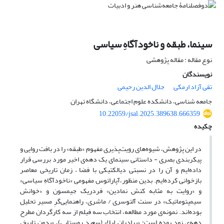
سینما، طبقه و ناخودآگاهِ سیاسی
نوع مقاله : مقاله پژوهشی
نویسندگان
تقی آزاد ارمکی
جلال الدین رحیمی
جامعه شناسی، دانشکده علوم اجتماعی، دانشگاه تهران
10.22059/jsal.2025.389638.666359
چکیده
در این پژوهش، شیوه‌های رویت‌پذیری مفهوم «طبقه» را در بافت روایی و
پیکربندی بصری - داستانی سینمای یک دهه‌ی اخیر مورد بررسی قرار
داده‌ایم و آن را در نسبتی دیالکتیکی با فضا – زمان تاریخی معاصر
بازخوانی کرده‌ایم. بدین منظور،آپاراتوس مفهومی «ناخودآگاهِ سیاسی»
و «روایت به مثابه کنش نمادین» فردریک جیمسون و «خوانش
سیمپتوماتیک» در سنت آلتوسری / ماشری، راهنمایی‌گرِ مسیر تحلیل
بوده‌اند. نمونه‌ی مورد مطالعه، انتخاب سه فیلم از سه کارگردان مطرح
دهه‌ی نود بوده است: «برادران لیلا» (سعید روستایی)، «بدون تاریخ،