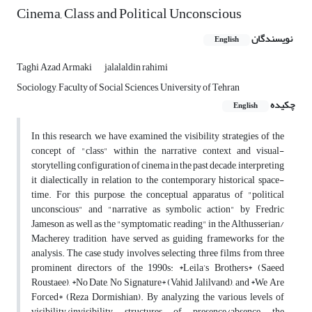
Cinema, Class and Political Unconscious
نویسندگان
English
Taghi Azad Armaki
jalalaldin rahimi
Sociology, Faculty of Social Sciences, University of Tehran
چکیده
English
In this research, we have examined the visibility strategies of the
concept of "class" within the narrative context and visual-
storytelling configuration of cinema in the past decade, interpreting
it dialectically in relation to the contemporary historical space-
time. For this purpose, the conceptual apparatus of "political
unconscious" and "narrative as symbolic action" by Fredric
Jameson, as well as the "symptomatic reading" in the Althusserian/
Macherey tradition, have served as guiding frameworks for the
analysis. The case study involves selecting three films from three
prominent directors of the 1990s: *Leila’s Brothers* (Saeed
Roustaee), *No Date, No Signature* (Vahid Jalilvand), and *We Are
Forced* (Reza Dormishian). By analyzing the various levels of
visibility/invisibility, structures of presence/absence, the