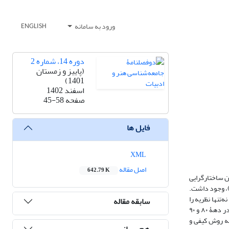
ورود به سامانه
ENGLISH
دوره 14، شماره 2
(پاییز و زمستان
1401)
اسفند 1402
صفحه
45-58
فایل ها
XML
اصل مقاله
642.79 K
ان ساختارگرایی
د)، وجود داشت.
تنها نظریه را
سابقه مقاله
توضیح می‌دهد، بلکه روش تحلیل آثار ادبی را نیز ارائه می‌دهد. بر اساس نظریۀ لوسین گلدمن، در این مقاله به تحلیل بازتاب مسائل اجتماعی در رمان دفاع مقدس در دهۀ ۸۰ و ۹۰
به روش کیفی و
هم رسانی