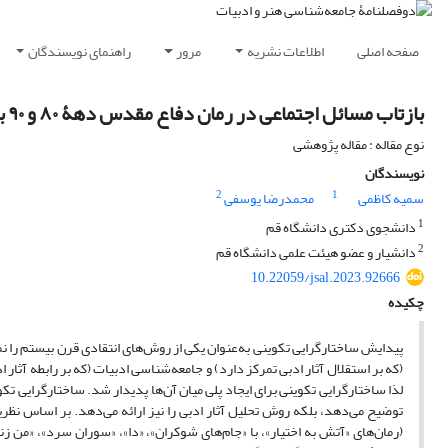
صفحه اصلی
اطلاعات نشریه
مرور
راهنمای نویسندگان
بازتاب مسائل اجتماعی در رمان دفاع مقدس دهۀ ۸۰ و ۹۰ بر اساس نظریۀ لوسین گلدمن
نوع مقاله : مقاله پژوهشی
نویسندگان
2
1
سمیه کاظمی
محمدرضا یوسفی
1
دانشجوی دکتری دانشگاه قم
2
دانشیار و عضو هیئت علمی دانشگاه قم
10.22059/jsal.2023.92666
چکیده
پیدایش ساختارگرایی تکوینی به‌عنوان یکی از روش‌های انتقادی قرن بیستم را نم
(که بر استقلال آثار ادبی تمرکز دارد) و جامعه‌شناسی ادبیات (که بر رابطه آثار 
لذا ساختارگرایی تکوینی برای ایجاد پلی میان آن‌ها پدیدار شد. ساختارگرایی 
(رمان‌های «آتش به اختیار»، با «جام‌های شوکران»، «دا»، «سوران سرد»، «من 