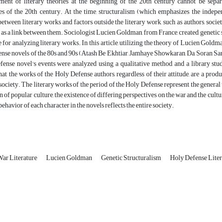
ent of literary theories at the beginning of the 20th century cannot be separ
s of the 20th century. At the time, structuralism (which emphasizes the indepe
between literary works and factors outside the literary work, such as authors, society
e as a link between them. Sociologist Lucien Goldman, from France, created genetic s
 for analyzing literary works. In this article, utilizing the theory of Lucien Goldm
nse novels of the 80s and 90s (Atash Be Ekhtiar, Jamhaye Showkaran, Da, Soran Sa
ense novel's events were analyzed using a qualitative method and a library study
at the works of the Holy Defense authors, regardless of their attitude, are a produc
ociety. The literary works of the period of the Holy Defense represent the general t
n of popular culture, the existence of differing perspectives on the war and the cultu
ehavior of each character in the novels reflects the entire society.
ar Literature
Lucien Goldman
Genetic Structuralism
Holy Defense Liter