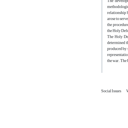
The developm
methodologie
relationship 
arose to serv
the procedure
the Holy Defe
The Holy Def
determined th
produced by s
representatio
the war. The b
Social Issues
W