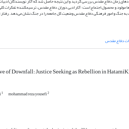
 رخدادهای زمان دفاع مقدس بررسی گردید و این نتیجه حاصل شد که آثار نویسندگان ادبی
ن‌ها مولود و محصول اجتماع است؛ آثار ادبی دوران دفاع مقدس، ترسیم­کننده تفکرات کلی
 به جنگ و امور فرهنگی دفاع مقدس وضعیت کل جامعه را در جنگ نشان می‌دهد. رفتار ت
ات دفاع مقدس
ve of Downfall: Justice Seeking as Rebellion in HatamiK
1
2
i
mohammad reza yousefi