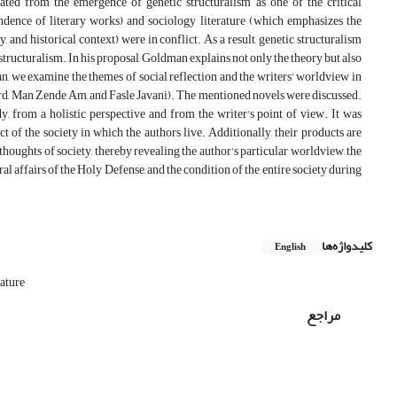
ated from the emergence of genetic structuralism as one of the critical
ndence of literary works) and sociology literature (which emphasizes the
, and historical context) were in conflict. As a result, genetic structuralism
tructuralism. In his proposal, Goldman explains not only the theory but also
an, we examine the themes of social reflection and the writers' worldview in
rd, Man Zende Am, and Fasle Javani). The mentioned novels were discussed.
, from a holistic perspective and from the writer's point of view. It was
t of the society in which the authors live. Additionally, their products are
houghts of society, thereby revealing the author's particular worldview, the
ral affairs of the Holy Defense, and the condition of the entire society during
کلیدواژه‌ها
English
ature
مراجع