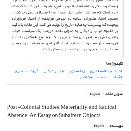
زیست‌بوم مبتنی بر اشیا فناورانه و رابطه‌ی پیشرونده‌ این اشیا با گذشته‌
خود است که ساختار زمانی خطی مدرن ما را میسازد. یعنی حرکت از
معدود اشیاء فناورانه ساده به انبوهی فزاینده از اشیاء فن‌آورانه
پیچیده که پیشرفت-به‌مثابه-تاریخ را تولید می کند. این مقاله با تاکید
بر مفهوم غیاب رادیکال به عنوان نقطه عزیمت یک سیاست-حیات
رهایی‌بخش به پایان می‌رسد و می‌پرسد: چه نوع همکاری با اشیا
فرودست (زیست‌بوم) میتواند ایده آلترناتیو «پیشرفت-توسعه» و
ساختار زمانی خطی مدرن مرتبط با آن را ممکن کند؟
کلیدواژه‌ها
ادبیات پسااستعماری
زمانمندی
غیاب رادیکال
فرودست‌سازی
اشیاء
مادیت
نقد ادبی
عنوان مقاله
English
Post-Colonial Studies, Materiality, and Radical
Absence: An Essay on Subaltern Objects
نویسنده
English