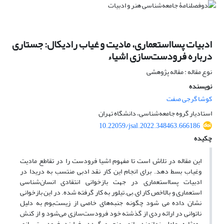
ادبیات پسااستعماری، مادیت و غیاب رادیکال: جستاری
درباره فرودست‌سازی اشیاء
نوع مقاله : مقاله پژوهشی
نویسنده
کوشا گرجی صفت
استادیار گروه جامعه‌شناسی، دانشگاه تهران
10.22059/jsal.2022.348463.666186
چکیده
این مقاله در تلاش است تا مفهوم اشیا فرودست را در تقاطع مادیت
وغیاب بسط دهد. برای انجام این کار نقد ادبی منتسب به دریدا در
ادبیات پسااستعماری در جهت بازخوانی انتقادی انسان‌شناسی
استعماری و بالاخص کار ای.بی.تیلور به کار گرفته شده. در این بازخوانی
نشان داده می شود چگونه جنبه‌های خاصی از زیست‌بوم به دلیل
ناتوانی در ارائه ردی از گذشته خود فرودست‌سازی می‌شود و از کنش
به‌مثابه عامل زمانمندسازی منع میگردد. فرایند فرودست‌سازی