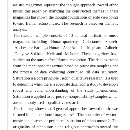
artistic magazines represent the thought approach toward ethno
music, this paper by analyzing the constructed themes in these
magazines has shown the thought foundations of elite viewpoints
toward Iranian ethno music. The research is based on thematic
analysis.
The research sample consists of 10 cultural- artistic or music
magazines including; “Honar quarterly”, “Golestaneh”, “Soureh”,
“Adabestane Farhng & Honar”, “Asre Adineh”, “Magham”, “Adineh”,
“Donyaye Sokhan”, “Kelk and “Mahour”. These magazines have
studied on the music after Islamic revolution. The data extracted
from the mentioned magazines based on purposive sampling and
the process of data collecting continued till data saturation.
Saturation is a core principle used in qualitative research. It is used
to determine when there is adequate data from a study to develop a
robust and valid understanding of the study phenomenon.
Saturation is applied to purposive (nonprobability) samples, which
are commonly used in qualitative research.
The findings show that 3 general approaches toward music was
formed in the mentioned magazines:1. The centrality of western
music and absence or peripheral situation of ethno music 2. The
originality of ethno music and religious approaches toward this