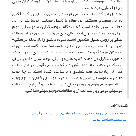
مطالعات قوم‌موسیقی‌شناسی، توسط نویسندگان و پژوهشگران هنری
در مجلات این عرصه است.
به دلیل این که مجلات تخصصی فرهنگی- هنری، نمایای رویکرد فکری
به این موضوع هستند، این مقاله با تحلیل مضامین برساخته در این
مجلات، نشان داده است که دیدگاه پژوهشگران به موسیقی اقوام
ایرانی، ذیل چه جریانهای اندیشه‌ای جای می‌گیرد. تحقیق در این مقاله،
متکی بر روش تحلیل مضمون است. نمونه‌ تحقیق را 10 مجلۀ فرهنگی-
هنری و یا تخصصی موسیقی شامل «فصلنامۀ هنر، گلستانه، سوره،
ادبستان فرهنگ و هنر، عصر آدینه، مقام، آدینه، دنیای سخن، کلک،
ماهور» تشکیل می دهند که به هنر موسیقی توجه نشان داده‌ یا بر آن
متمرکز بو ده‌اند. یافته‌ها نشان داد که موسیقی قومی در این مجلات
ذیل 3. چارچوب، صورت‌بندی و برساخته شده است: 1. چارچوب
معاصریت موسیقی غربی و غیبت یا طرد موسیقی قومی؛ 2. چارچوب
اصالت موسیقی قومی با رویکردهای دینی و عرفانی؛ و 3. چارچوب اصالت
موسیقی قومی و بازشناخت آن با مطالعات قوم‌موسیقی‌شناختی.
کلیدواژه‌ها
برساخت
چارچوب‌بندی
مجلات هنری
موسیقی قومی
موسیقی‌شناسی قومی