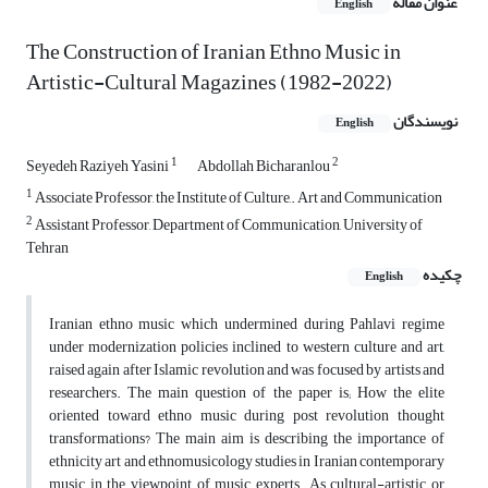
عنوان مقاله
English
The Construction of Iranian Ethno Music in
Artistic-Cultural Magazines (1982-2022)
نویسندگان
English
1
2
Seyedeh Raziyeh Yasini
Abdollah Bicharanlou
1
Associate Professor, the Institute of Culture,. Art and Communication
2
Assistant Professor, Department of Communication, University of
Tehran
چکیده
English
Iranian ethno music which undermined during Pahlavi regime
under modernization policies inclined to western culture and art,
raised again after Islamic revolution and was focused by artists and
researchers. The main question of the paper is; How the elite
oriented toward ethno music during post revolution thought
transformations? The main aim is describing the importance of
ethnicity art and ethnomusicology studies in Iranian contemporary
music in the viewpoint of music experts. As cultural-artistic or