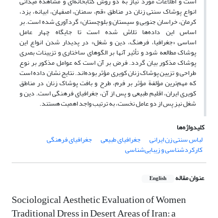
است و اطلاعات مورد نیاز به دو روش کتابخانه‌ای و مشاهدة میدانی
انواع پوشاک سنتی زنان در مناطق «قم، سمنان، اصفهان، ابیانه، یزد،
کرمان، خراسان جنوبی و سیستان و بلوچستان» گردآوری شده است. بر
اساس این داده‌ها تلاش شده است تا جایگاه چهار عامل
اساسی «جغرافیا، فرهنگ، دین و شغل» در پدیدار شدن انواع این
پوشاک مطالعه شود و تأثیر آنها بر الگوهای ساختاری و تزیینات بصری
پوشاک مذکور بیان گردد. فرض بر آن است که عوامل مذکور بر نوع
طراحی و تزیین پوشاک زنان کویری مؤثر بوده‌اند. نتایج نشان داده است
که مهم‌ترین مؤلفة مؤثر بر فرم، طرح و بافت پوشاک زنان در مناطق
کویری ایران، اقلیم طبیعی و پس از آن، جغرافیای فرهنگی است. دین و
شغل نیز پس از دو عامل نخست، به ترتیب واجد اهمیت هستند.
کلیدواژه‌ها
لباس سنتی زن ایرانی
جغرافیای طبیعی
جغرافیای فرهنگی
کارکردشناسی و زیبایی‌شناسی
عنوان مقاله
English
Sociological Aesthetic Evaluation of Women
Traditional Dress in Desert Areas of Iran: a