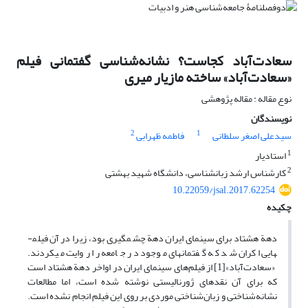
سعادت‌آباد کجاست؟ نشانه‌شناسی گفتمانی فیلم
«سعادت‌آباد» ساخته مازیار میری
نوع مقاله : مقاله پژوهشی
نویسندگان
2
1
سیدعلی اصغر سلطانی
فاطمه ظهرابی
1
استادیار
2
کارشناس ارشد زبانشناسی، دانشگاه شهید بهشتی
10.22059/jsal.2017.62254
چکیده
دهة هشتاد برای سینمای ایران دهة چشمگیری بود، زیرا در آن فیلم­
هایی اکران شد که­ گفتمان­های موجود در جامعه را روایت می­کردند.
«سعادت‌آباد»[1] از فیلم‌های سینمای ایران در اواخر دهة هشتاد است
که برای آن نقدهای ژورنالیستی نوشته‌ شده است، اما مطالعات
نشانه‌شناختی و زبان‌شناختی موردی بر روی این فیلم انجام نشده است.