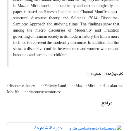
in Maziar Miri's works. Theoretically and methodologically, the
paper is based on Ernesto Lanclau and Chantal Mouffe’s post-
structural discourse theory and Soltani's (2014) Discourse-
Semiotic Approach for studying films. The findings show that
among the macro discourses of Modernity and Tradition
governing on Iranian society in its modern history, the film is more
inclined to represent the modernity discourse. In addition, the film
shows a discursive conflict between men and women, women and
husbands, and parents and children.
کلیدواژه‌ها
English
"discourse theory
" "Felicity Land
" "Maziar Miri
" "Lacalau and
Mouffe
" "discourse semiotics"
مراجع
دوره 8، شماره 2