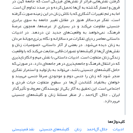
گرفتن نقش‌هایی فراتر از نقش‌های فیزیکی است که جامعۀ کهن در
قرون و اعصار گذشته به آن‌ها تحمیل کرده و در صدد تداوم آن است.
اما به رغم تغییرات آشکاری که با تلاش زنان در این زمینه صورت گرفته
است، تفکر مردسالار هنوز در مقابل تغییر جامعه به سوی برابری
جنسیتی مقاومت می‌کند و در بسیاری از عرصه‌ها، همچون عرصۀ
فرهنگ، نمی‌خواهد به واقعیت‌های جدید تن در‌دهد. در ادبیات
داستانی معاصر ردپای تفکرات مردسالارانه و نگاه برتری‌جویانة مردان
به زنان دیده می‌شود. در بعضی از آثار داستانی، خصوصیات زنان و
نقش‌های آن‌ها از کلیشه‌‌‌ها و تصورات قالبی متابعت می‌کند که با واقعیت
زندگی زنان متفاوت است. ادبیات داستانی با نقش مهم و انکارناپذیری
که در انتقال فرهنگ و جامعه‌پذیری در هر جامعه‌ای دارد، در صورتی که
حامل کلیشه‌های جنسیتی باشد، می‌تواند به بازتولید و استمرار تفکری
منجر شود که زنان را جنس دوم و موجودی صرفاً جنسی می‌بیند و
خواهان به‌انقیاد کشاندن آن‌ها در سطوح متفاوت حیات فردی و
اجتماعی است. این تحقیق به آثار یکی از نویسندگان معروف و تأثیرگذار
ایران ـ جلال آل‌احمد ـ از منظر مسئلۀ زنان و کلیشه‌های جنسیتی
می‌پردازد.
کلیدواژه‌ها
ادبیات
جلال آل‌احمد
زنان
کلیشه‌های جنسیتی
نقد فمینیستی