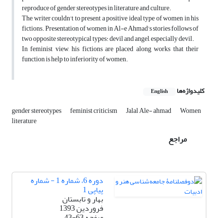
reproduce of gender stereotypes in literature and culture.
The writer couldn't to present a positive ideal type of women in his
fictions. Presentation of women in Al-e Ahmad’s stories follows of
two opposite stereotypical types: devil and angel, especially devil.
In feminist view, his fictions are placed along works that their
function is help to inferiority of women.
کلیدواژه‌ها
English
gender stereotypes
feminist criticism
Jalal Ale- ahmad
Women
literature
مراجع
دوره 6، شماره 1 - شماره
پیاپی 1
بهار و تابستان
فروردین 1393
صفحه
43-63