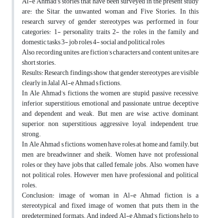
Al-e Ahmad’s stories that have been surveyed in the present study
are: the Sitar, the unwanted woman and Five Stories. In this
research survey of gender stereotypes was performed in four
categories: 1- personality traits 2- the roles in the family and
domestic tasks 3- job roles 4- social and political roles
Also, recording unites are fiction’s characters and content unites are
short stories.
Results: Research findings show that gender stereotypes are visible
clearly in Jalal Al-e Ahmad s fictions.
In Ale Ahmad’s fictions the women are stupid, passive, recessive,
inferior, superstitious, emotional and passionate, untrue, deceptive
and dependent and weak. But men are wise, active, dominant,
superior, non superstitious, aggressive, loyal, independent, true,
strong.
In Ale Ahmad s fictions, women have roles at home and family; but
men are breadwinner and sheik. Women have not professional
roles or they have jobs that called female jobs. Also, women have
not political roles. However men have professional and political
roles.
Conclusion: image of woman in Al-e Ahmad fiction, is a
stereotypical and fixed image of women that puts them in the
predetermined formats. And indeed Al-e Ahmad’s fictions help to