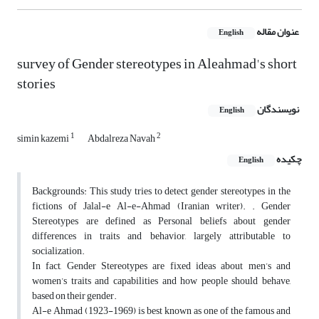
عنوان مقاله
English
survey of Gender stereotypes in Aleahmad's short
stories
نویسندگان
English
1
2
simin kazemi
Abdalreza Navah
چکیده
English
Backgrounds: This study tries to detect gender stereotypes in the
fictions of Jalal-e Al-e-Ahmad (Iranian writer). . Gender
Stereotypes are defined as Personal beliefs about gender
differences in traits and behavior, largely attributable to
socialization.
In fact, Gender Stereotypes are fixed ideas about men’s and
women’s traits and capabilities and how people should behave,
based on their gender.
Al-e Ahmad (1923-1969) is best known as one of the famous and