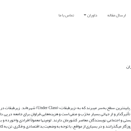
ارسال مقاله
داوران
تماس با ما
ان
در جوامع شهری همواره گروه‏هایی زندگی می‏کنند که از نظر وضعیت معیشتی در پایین‏ترین سطح به‌سر می‏برند که 
أثیرگذار و از جهاتی ‏بسیار مخرّب و منفی است و هزینه‌هایی فراوان برای جامعه در پی دارد
ستی و اجتماعی نویسندگان معاصر کشورمان دارند. لومپن‏ها معمولاً افرادی واخورده و ب
روزگار می‏گذرانند و در بسیاری از مواقع، با توجه به وضعیت بد اقتصادی و فکری، تن به 