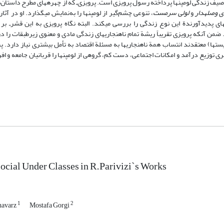
 توصیف زندگی لومپن‏ها پرداخته رسول پرویزی است. پرویزی‌ـ که از چهره‏های مطرح داستان‌
 وصله‏دار
و
لولی سرمست
، تنوعی چشم‌گیر از لومپن‏ها را به‌نمایش می‏گذارد. او در آثا
‏ای پدیدآورندة این نوع زندگی را بررسی می‏کند. البته نگاه پرویزی به این قشرـ بر
. ضمن آنکه پرویزی تقریباً ریشة تمام ناهنجاری‏های زندگی مادی و معنوی زیرطبقات را 
ت‏ها) معتقدند انتساب همة ناهنجاری‏ها به مسئلة اقتصاد به تأمل بیش‏تری نیاز دارد. پ
برابری توزیع درآمد و امکانات اجتماعی، دست کم، گروهی از لومپن‏ها را قربانیان جامعه و ا
Social Under Classes in R.Parivizi`s Works
1
2
avarz
Mostafa Gorgi