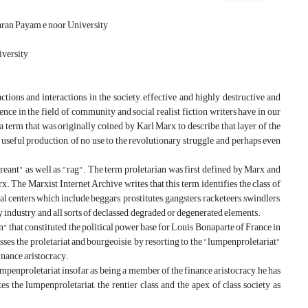
ran Payam e noor University
iversity
ctions and interactions in the society, effective and highly destructive and
esence in the field of community and social realist fiction writers have in our
erm that was originally coined by Karl Marx to describe that layer of the
y useful production, of no use to the revolutionary struggle, and perhaps even
ant" as well as "rag". The term proletarian was first defined by Marx and
 The Marxist Internet Archive writes that this term identifies the class of
 centers which include beggars, prostitutes, gangsters, racketeers, swindlers,
industry, and all sorts of declassed, degraded or degenerated elements.
n" that constituted the political power base for Louis Bonaparte of France in
ses, the proletariat and bourgeoisie, by resorting to the "lumpenproletariat"
finance aristocracy.
penproletariat insofar as, being a member of the finance aristocracy, he has
es the lumpenproletariat, the rentier class, and the apex of class society as