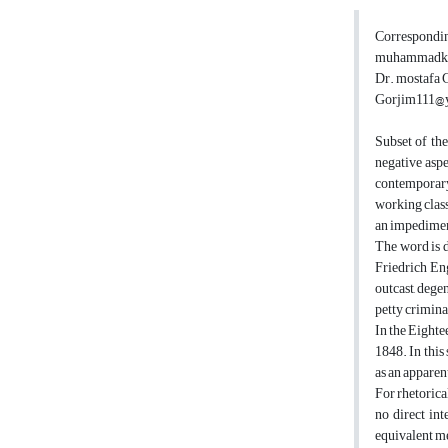
Correspondin
muhammadke
Dr. mostafa 
Gorjim111@
Subset of the
negative aspec
contemporary.
working class
an impediment 
The word is 
Friedrich Eng
outcast, dege
petty crimina
In the Eighte
1848. In this
as an apparen
For rhetorica
no direct int
equivalent me