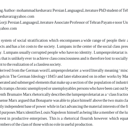
g Author: mohammad keshavarz, Persian Language&Literature PhD student of Teh
shavarz@yahoo.com
Gorji, Persian Language&Literature Associate Professor of Tehran Payam e noor Un
yahoo.com
 system of social stratification, which encompasses a wide range of people, their a
ts, and has a lot costs to the society. Lumpans, in the center of the social class, pr
 Lumpans usually corrupted people who have no identity. Lumpenproletariat is a t
 that is unlikely ever to achieve class consciousness and is therefore lost to sociall
to the realization of a classless society.
derived from the German word Lumpenproletarier, a word literally meaning "miscre
els in The German Ideology (1845) and later elaborated on in other works by Marx.
nerated and submerged elements that make up a section of the population of industrial
ls, tramps, chronic unemployed or unemployables, persons who have been cast out by 
enth Brumaire, Marx rhetorically describes the lumpenproletariat as a "class fractio
 sense, Marx argued that Bonaparte was able to place himself above the two main clas
tly independent base of power, while in fact advancing the material interests of the 
l purposes, Marx identifies Louis Napoleon himself as being like a member of the lum
erest in productive enterprises. This is a rhetorical flourish, however, which equat
mbers of the class of those with no role in useful production.