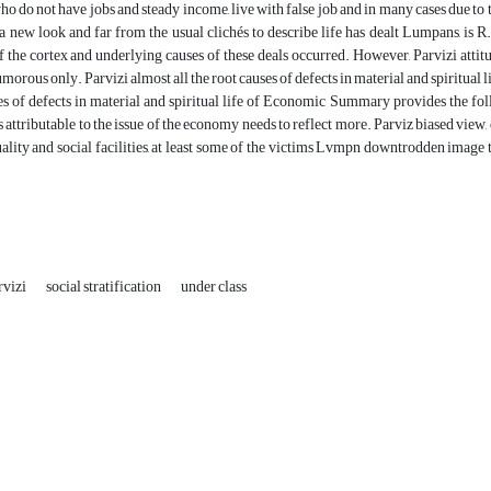
o do not have jobs and steady income, live with false job and in many cases due to
a new look and far from the usual clichés to describe life has dealt Lumpans, is 
of the cortex and underlying causes of these deals occurred. However, Parvizi attitud
orous only. Parvizi almost all the root causes of defects in material and spiritual
es of defects in material and spiritual life of Economic Summary provides the foll
 attributable to the issue of the economy needs to reflect more. Parviz biased view
lity and social facilities, at least some of the victims Lvmpn downtrodden image th
rvizi
social stratification
under class