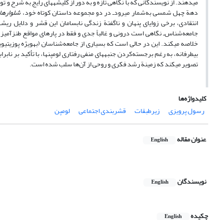
می‏دهند. از نویسندگانی که با نگاهی تازه و به دور از کلیشه‏های رایج به شرح و
دهة چهل شمسی به‌شمار می‏رودـ در دو مجموعه‌ داستان کوتاه خود،
شلوارهای
انتقادی، برخی زوایای پنهان و ناگفتة زندگی نابسامان این قشر و دلایل ریشه
جامعه‌شناس‌ـ نگاهی است درونی و غالباً جدی و فقط در پاره‏ای مواقع طنز‏آمیز
خلاصه می‏کند. این در حالی است که بسیاری از جامعه‌شناسان (به‏ویژه پوزیتیویس
بی‏طرفانه، به ‏رغم برجسته‌کردن جنبه‏های منفی رفتاری لومپن‏ها، با تأکید بر نا
تصویر می‏کند که زمینة رشد فکری و روحی از آن‌ها سلب شده است.
کلیدواژه‌ها
رسول پرویزی
زیرطبقات
قشربندی اجتماعی
لومپن
عنوان مقاله
English
نویسندگان
English
چکیده
English