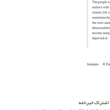
The people wh
authors with 
chaotic life 
sometimes hum
the root caus
abnormalities
income inequa
deprived of.
lumpans
R.Pa
اشتراک خبرنامه