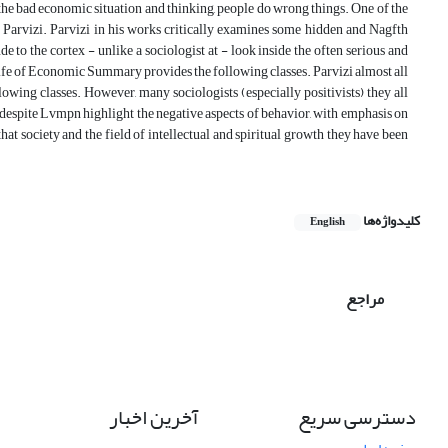
 the bad economic situation and thinking, people do wrong things. One of the
R. Parvizi. Parvizi in his works critically examines some hidden and Nagfth
e to the cortex - unlike a sociologist at - look inside the often serious and
 life of Economic Summary provides the following classes. Parvizi almost all
owing classes. However, many sociologists (especially positivists) they all
, despite Lvmpn highlight the negative aspects of behavior, with emphasis on
at society and the field of intellectual and spiritual growth they have been
کلیدواژه‌ها
English
مراجع
دسترسی سریع
آخرین اخبار