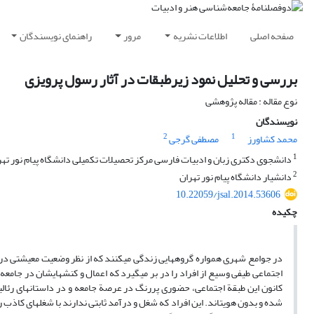
صفحه اصلی
اطلاعات نشریه
مرور
راهنمای نویسندگان
بررسی و تحلیل نمود زیرطبقات در آثار رسول پرویزی
نوع مقاله : مقاله پژوهشی
نویسندگان
2
1
محمد کشاورز
مصطفی گرجی
1
دانشجوی دکتری زبان و ادبیات فارسی مرکز تحصیلات تکمیلی دانشگاه پیام نور تهر
2
دانشیار دانشگاه پیام نور تهران
10.22059/jsal.2014.53606
چکیده
اجتماعی طیفی وسیع از افراد را در بر می‏گیرد که اعمال و کنش‏هایشان در جامعه ت
کانون این طبقة اجتماعی،‏ حضوری پررنگ در عرصة جامعه و در داستان‏های رئالی
شده و بدون هویت‏اند. این افراد که شغل و درآمد ثابتی ندارند با شغل‏های کاذب 