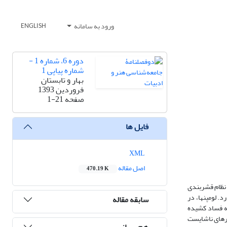
ورود به سامانه
ENGLISH
دوره 6، شماره 1 -
شماره پیاپی 1
بهار و تابستان
فروردین 1393
صفحه
1-21
فایل ها
XML
اصل مقاله
470.19 K
به «زیرطبقات» (Under Class) شهره‌اند. زیرطبقات در نظام قشربندی
. لومپن‏ها، در
سابقه مقاله
ه فساد‌ کشیده
کارهای ناشایست
هم رسانی