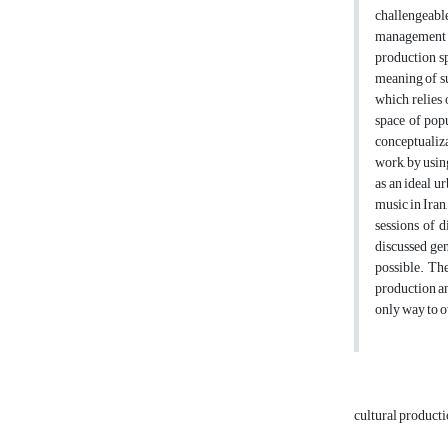
challengeable
management an
production sp
meaning of su
which relies 
space of popu
conceptualiza
work, by usin
as an ideal u
music in Iran
sessions of 
discussed gen
possible. The
production an
only way to o
cultural product