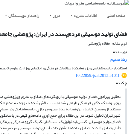
صفحه اصلی
اطلاعات نشریه
مرور
راهنمای نویسندگان
فضای تولید موسیقی مردم‌پسند در ایران: پژوهشی جامعه‌شن
نوع مقاله : مقاله پژوهشی
نویسنده
رضا صمیم
استادیار جامعه‌شناسی، پژوهشکدة مطالعات فرهنگی و اجتماعیِ وزارت علوم، تحقیقا
10.22059/jsal.2013.51011
چکیده
تحقیق پیرامونِ فضایِ تولید موسیقی با رویکردهایِ متفاوتِ نظری و پژوهشی 
رویِ تولیدکنندگانِ فرهنگی طراحی شده است، تلاش شده با توجه به عدمِ امکانِ
مستند از وضعیتِ تولید، این فضا به مددِ مفهوم‌پردازیِ جامعه‌شناختی در سطحِ
شهر تهران تحلیل شود. در این مقاله برایِ جمع‌آوریِ داده‌هایِ کیفی در پاسخگوی
فضایِ تولیدِ موسیقی، کنشی ایدئولوژیک است؟» از تکنیکِ گروهِ متمرکز بهره گر
تأملی تحلیل شدند. تحلیلِ داده‌ها نشان داد، فضایِ تولید موسیقی مردم‌پسند د