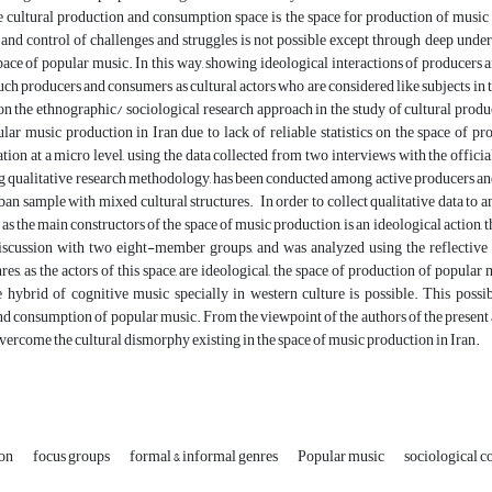
 cultural production and consumption space is the space for production of music i
d control of challenges and struggles is not possible except through deep unders
ace of popular music. In this way, showing ideological interactions of producers a
ch producers and consumers as cultural actors who are considered like subjects in t
on the ethnographic/ sociological research approach in the study of cultural produc
lar music production in Iran due to lack of reliable statistics on the space of pr
tion at a micro level, using the data collected from two interviews with the officia
g qualitative research methodology, has been conducted among active producers and 
rban sample with mixed cultural structures. In order to collect qualitative data to
, as the main constructors of the space of music production, is an ideological action
discussion with two eight-member groups, and was analyzed using the reflective 
res, as the actors of this space, are ideological, the space of production of popular
 hybrid of cognitive music specially in western culture is possible. This possibi
d consumption of popular music. From the viewpoint of the authors of the present art
vercome the cultural dismorphy existing in the space of music production in Iran.
ion
focus groups
formal & informal genres
Popular music
sociological c