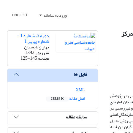
ورود به سامانه
ENGLISH
مرکز
دوره 5، شماره 1 -
شماره پیاپی 1
بهار و تابستان
شهریور 1392
صفحه
125-145
فایل ها
XML
اختی در پژوهش
اصل مقاله
235.83 K
دانِ آمارهایِ
ی و غیررسمی در
سازندگانِ اصلی
سابقه مقاله
سِ روشِ تحلیلِ
گرانِ این فضا،
هم رسانی