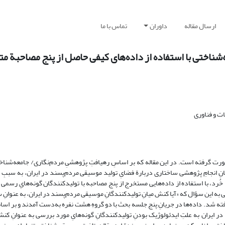
ارسال مقاله
داوران
تماس با ما
اختی با استفاده از داده‌های کیفی حاصل از پنج مصاحبة‌ مت
ت و فناوری
صورت گرفته است. در این مقاله که بر اساسِ رهیافتِ پژوهشیِ مردم‌نگاری/ جامعه‌شن
 انجامِ پژوهشی ساختاری دربارة فضایِ تولید موسیقی مردم‌پسند در ایران، به سببِ فق
 خُرد، با استفاده از داده‌هایی مستخرج از پنج مصاحبه با تولیدکنندگان گونه‌هایِ رسم
ی به این سؤال که «آیا کنش میانِ تولیدکنندگانِ موسیقی مردم‌پسند در ایران، به عنوانِ 
فته شد. داده‌ها در جریانِ پنج جلسه بحث با دو گروهِ هشت نفره به‌دست آمدند و بر اسا
ر ایران به علتِ ایدئولوژیک بودنِ تولیدکنندگانِ گونه‌هایِ مورد بررسی به عنوانِ کنش