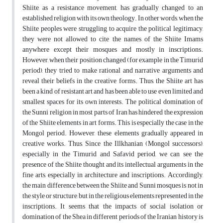
Shiite, as a resistance movement, has gradually changed to an
established religion with its own theology. In other words, when the
Shiite peoples were struggling to acquire the political legitimacy,
they were not allowed to cite the names of the Shiite Imams
anywhere except their mosques and mostly in inscriptions.
However, when their position changed (for example in the Timurid
period), they tried to make rational and narrative arguments and
reveal their beliefs in the creative forms. Thus, the Shiite art has
been a kind of resistant art and has been able to use even limited and
smallest spaces for its own interests. The political domination of
the Sunni religion in most parts of Iran has hindered the expression
of the Shiite elements in art forms. This is especially the case in the
Mongol period. However, these elements gradually appeared in
creative works. Thus, Since the Illkhanian (Mongol successors),
especially in the Timurid and Safavid period, we can see the
presence of the Shiite thought and its intellectual arguments in the
fine arts, especially in architecture and inscriptions. Accordingly,
the main difference between the Shiite and Sunni mosques is not in
the style or structure, but in the religious elements represented in the
inscriptions. It seems that the impacts of social isolation or
domination of the Shea in different periods of the Iranian history is