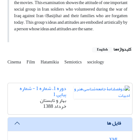
the movies. This examination showes the attitude of one important
social group in Iran, soldiers who volunteered during the war of
Iraq against Iran (Basijiha), and their families, who are forgatten
today. This group’s ideas and attitudes are embodied artistically by
a person whose ideas and attitudes are the same.
کلیدواژه‌ها
English
Cinema
Film
Hatamikia
Semiotics
sociology
دوره 1، شماره 1 - شماره
پیاپی 1
بهار و تابستان
خرداد 1388
فایل ها
XML