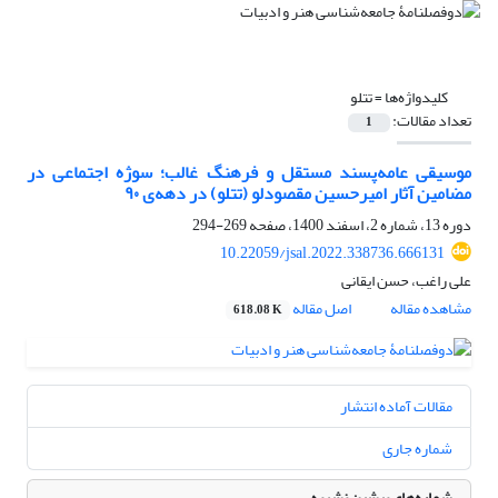
کلیدواژه‌ها =
تتلو
تعداد مقالات:
1
موسیقی عامه‌پسند مستقل و فرهنگ غالب؛ سوژه اجتماعی در
مضامین آثار امیرحسین مقصودلو (تتلو) در دهه‌ی ۹۰
دوره 13، شماره 2، اسفند 1400، صفحه
269-294
10.22059/jsal.2022.338736.666131
علی راغب، حسن ایقانی
مشاهده مقاله
اصل مقاله
618.08 K
مقالات آماده انتشار
شماره جاری
شماره‌های پیشین نشریه