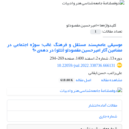
کلیدواژه‌ها =
امیرحسین مقصودلو
تعداد مقالات:
1
موسیقی عامه‌پسند مستقل و فرهنگ غالب؛ سوژه اجتماعی در
مضامین آثار امیرحسین مقصودلو (تتلو) در دهه‌ی ۹۰
دوره 13، شماره 2، اسفند 1400، صفحه
269-294
10.22059/jsal.2022.338736.666131
علی راغب، حسن ایقانی
مشاهده مقاله
اصل مقاله
618.08 K
مقالات آماده انتشار
شماره جاری
شماره‌های پیشین نشریه