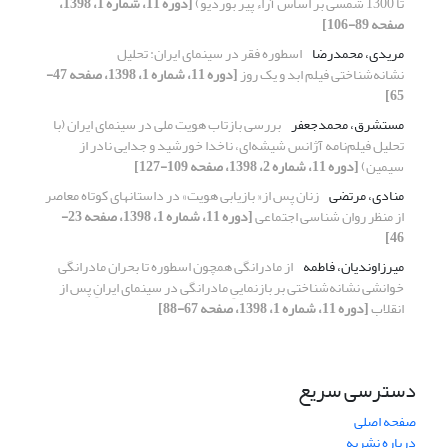
تا 1300 شمسی بر اساس آراء پیر بوردیو)
[دوره 11، شماره 1، 1398،
صفحه 89-106]
مریدی، محمدرضا
اسطوره فقر در سینمای ایران: تحلیل
نشانه‌شناختی فیلم ابد و یک روز
[دوره 11، شماره 1، 1398، صفحه 47-
65]
مستشرق، محمدجعفر
بررسی بازتاب هویت ملی در سینمای ایران (با
تحلیل فیلم‌نامه آژانس شیشه‌ای، ناخدا خورشید و جدایی نادر از
سیمین)
[دوره 11، شماره 2، 1398، صفحه 109-127]
منادی، مرتضی
زنان پس از« بازیابی هویت» در داستان‏های کوتاه معاصر
از منظر روان شناسی اجتماعی
[دوره 11، شماره 1، 1398، صفحه 23-
46]
میرزاوندیان، فاطمه
از مادرانگی همچون اسطوره تا بحران مادرانگی
خوانشی نشانه‌شناختی بر بازنماییِ مادرانگی در سینمای ایرانِ پس از
انقلاب
[دوره 11، شماره 1، 1398، صفحه 67-88]
دسترسی سریع
صفحه اصلی
درباره نشریه