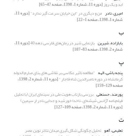
ابد و یک روز
[دوره 11، شماره 1، 1398، صفحه 47-65]
امیری، نادر
من و دیگری در "این خیابان سرعت گیر ندارد"
[دوره 11،
شماره 1، 1398، صفحه 1-22]
ب
بابازاده، شیرین
بازنمایی شهر در رمان‌های فارسی دهه 40
[دوره 11،
شماره 2، 1398، صفحه 83-107]
پ
پنجه باشی، الهه
"مطالعه تاثیر عکاسی بر نقاشی های بنای صارم الدوله
کرمانشاه در دوره ناصرالدین شاه قاجار "
[دوره 11، شماره 2، 1398،
صفحه 129-159]
پورمند، حسنعلی
بررسی بازتاب هویت ملی در سینمای ایران (با تحلیل
فیلم‌نامه آژانس شیشه‌ای، ناخدا خورشید و جدایی نادر از سیمین)
[دوره 11، شماره 2، 1398، صفحه 109-127]
ت
تعلیمی، آهو
تحلیل چگونگی شکل گیری میدان تئاتر نوین عصر