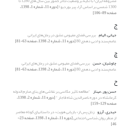
مشروطه ایران ( با تکیه بر وضعیت تئاتر کشور بین سال های 1280 تا
1300 شمسی بر اساس آراء پیر بوردیو)
[دوره 11، شماره 1، 1398،
صفحه 89-106]
ج
جهانی، الهام
بررسی فضای مفهومی عشق در رمان‌های ایرانی
عامه‌پسند و ادبی دهه‌ی 80
[دوره 11، شماره 2، 1398، صفحه 63-81]
چ
چاوشیان، حسن
بررسی فضای مفهومی عشق در رمان‌های ایرانی
عامه‌پسند و ادبی دهه‌ی 80
[دوره 11، شماره 2، 1398، صفحه 63-81]
ح
حسن پور، مهناز
"مطالعه تاثیر عکاسی بر نقاشی های بنای صارم الدوله
کرمانشاه در دوره ناصرالدین شاه قاجار "
[دوره 11، شماره 2، 1398،
صفحه 129-159]
حیدری، آرزو
زنان پس از« بازیابی هویت» در داستان‏های کوتاه معاصر
از منظر روان شناسی اجتماعی
[دوره 11، شماره 1، 1398، صفحه 23-
46]