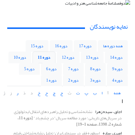
نمایه نویسندگان
همه دوره ها
دوره 17
دوره 16
دوره 15
دوره 14
دوره 13
دوره 12
دوره 11
دوره 10
دوره 9
دوره 8
دوره 7
دوره 6
دوره 5
دوره 4
دوره 3
دوره 2
دوره 1
همه
آ
ا
ب
پ
ت
ث
ج
چ
ح
خ
د
ذ
ر
ز
ژ
ا
اجاق، سیده زهرا
نشانه‌شناسی و تحلیل راهبردهای انتقال ایدئولوژی
در سریال‌های تاریخی : مورد مطالعه سریال"در چشم باد"
[دوره 11،
شماره 2، 1398، صفحه 1-19]
امیری، ساره
اسطوره فقر در سینمای ایران: تحلیل نشانه‌شناختی فیلم