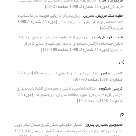
فریدزاده، سارا
بازتعریف جایگاه سیر و سیاحت در جامعه‌شناسی
فرهنگی
[دوره 11، شماره 2، 1398، صفحه 21-38]
فقیه ملک مرزبان، نسرین
زنان پس از« بازیابی هویت» در داستان‏های
کوتاه معاصر از منظر روان شناسی اجتماعی
[دوره 11، شماره 1، 1398،
صفحه 23-46]
فهیمی فر، علی اصغر
بررسی بازتاب هویت ملی در سینمای ایران (با
تحلیل فیلم‌نامه آژانس شیشه‌ای، ناخدا خورشید و جدایی نادر از
سیمین)
[دوره 11، شماره 2، 1398، صفحه 109-127]
ک
کاظمی، عباس
بازنمایی شهر در رمان‌های فارسی دهه 40
[دوره 11،
شماره 2، 1398، صفحه 83-107]
کریمی، شکوفه
نشانه‌شناسی و تحلیل راهبردهای انتقال ایدئولوژی
در سریال‌های تاریخی : مورد مطالعه سریال"در چشم باد"
[دوره 11،
شماره 2، 1398، صفحه 1-19]
م
محمودی بختیاری، بهروز
تحلیل چگونگی شکل گیری میدان تئاتر نوین
عصر مشروطه ایران ( با تکیه بر وضعیت تئاتر کشور بین سال های 1280