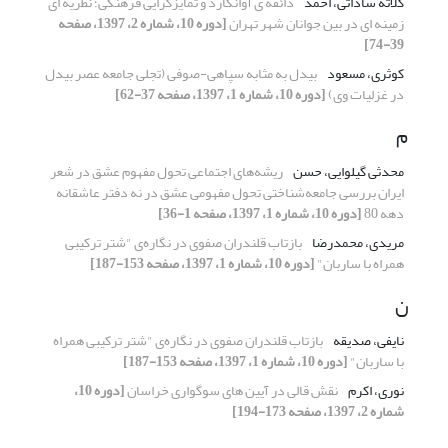
کلاته ساداتی، احمد
ذائقه ی آوانگارد و تمایزگرایی فرهنگی؛ نظریه ای
زمینه ای در بین جوانان شهر تهران
[دوره 10، شماره 2، 1397، صفحه
39-74]
کوثری، مسعود
بیدل به مثابه سپاهی-صوفی (تجلی جامعه عصر بیدل
در غزلیات وی)
[دوره 10، شماره 1، 1397، صفحه 37-62]
م
محدثی گیلوایی، حسن
ریشه‌های اجتماعی تحول مفهوم عشق در شعر
ایران بررسی جامعه‌شناختی تحول مفهومی عشق در نه دفتر عاشقانه
دهه 80
[دوره 10، شماره 1، 1397، صفحه 1-36]
مریدی، محمدرضا
بازتاب قلندران صفوی در نگاره‌ی "شتر ترکیبی
همراه با ساربان"
[دوره 10، شماره 1، 1397، صفحه 153-187]
ن
نایفی، صدیقه
بازتاب قلندران صفوی در نگاره‌ی "شتر ترکیبی همراه
با ساربان"
[دوره 10، شماره 1، 1397، صفحه 153-187]
نوری، اکرم
نقش قالی در آیین های سوگواری خراسان
[دوره 10،
شماره 2، 1397، صفحه 173-194]