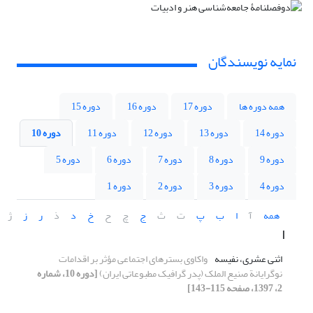
نمایه نویسندگان
همه دوره ها
دوره 17
دوره 16
دوره 15
دوره 14
دوره 13
دوره 12
دوره 11
دوره 10
دوره 9
دوره 8
دوره 7
دوره 6
دوره 5
دوره 4
دوره 3
دوره 2
دوره 1
همه
آ
ا
ب
پ
ت
ث
ج
چ
ح
خ
د
ذ
ر
ز
ژ
ا
اثنی عشری، نفیسه
واکاوی بسترهای اجتماعی مؤثر بر اقدامات
نوگرایانة صنیع الملک (پدر گرافیک مطبوعاتی ایران)
[دوره 10، شماره
2، 1397، صفحه 115-143]