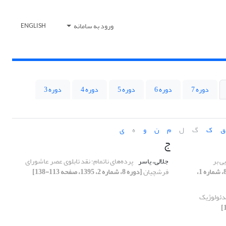
ورود به سامانه
ENGLISH
دوره 7
دوره 6
دوره 5
دوره 4
دوره 3
ق
ک
گ
ل
م
ن
و
ه
ی
ج
ی بر
جلالی، یاسر
پرده‌های ناتمام؛ نقد تابلوی عصر عاشورای
[دوره 8، شماره 1،
فرشچیان
[دوره 8، شماره 2، 1395، صفحه 113-138]
یدئولوژیک