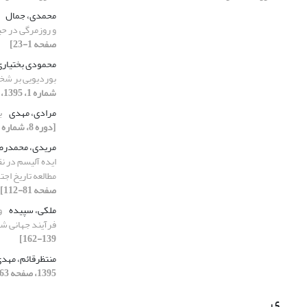
محمدی، جمال
و روزمرگی در ح
صفحه 1-23]
محمودی بختیاری
بوردیویی بر شخ
شماره 1، 1395، صفحه 53-78]
مرادی، مهدی
ب
[دوره 8، شماره 1، 1395، صفحه 107-134]
مریدی، محمدرض
ایده آلیسم در ن
مطالعه تاریخ اجت
صفحه 81-112]
ملکی، سپیده
و
فرآیند جهانی 
139-162]
منتظرقائم، مهد
1395، صفحه 163-186]
ی