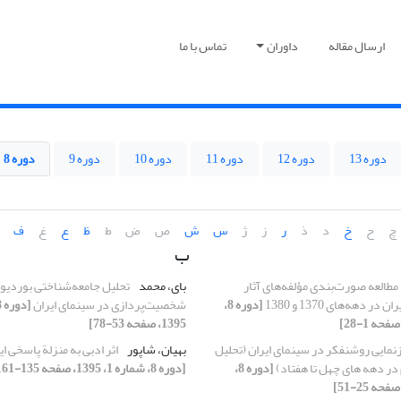
ارسال مقاله
داوران
تماس با ما
دوره 13
دوره 12
دوره 11
دوره 10
دوره 9
دوره 8
چ
ح
خ
د
ذ
ر
ز
ژ
س
ش
ص
ض
ط
ظ
ع
غ
ف
ب
مطالعه صورت‌بندی مؤلفه‌های آثار
بای، محمد
تحلیل جامعه‌شناختی بوردیوی
ر دهه‌های 1370 و 1380
[دوره 8،
شخصیت‌پردازی در سینمای ایران
1395، صفحه 53-78]
زنمایی روشنفکر در سینمای ایران (تحلیل
بهیان، شاپور
اثر ادبی به منزلة پاسخی ا
 در دهه های چهل تا هفتاد)
[دوره 8،
[دوره 8، شماره 1، 1395، صفحه 135-161]