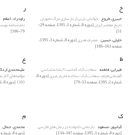
خ
ر
خبیری، فروغ
خوانشِ بارتی از بازسازی مرگ ناموران
راودراد، اعظم
تاریخ معاصر ایران
[دوره 8، شماره 1، 1395، صفحه 29-
نمایشنامه‏ نویسا
79-106]
51]
خلیلی، حسین
مصرفِ هنری
[دوره 8، شماره 1، 1395،
صفحه 163-186]
ظ
ع
ظهرابی، فاطمه
سعادت‌آباد کجاست؟ نشانه‌شناسی
علیمحمدی اردکا
گفتمانی فیلم «سعادت‌آباد» ساخته مازیار میری
[دوره 8،
شماره 2، 1395، صفحه 53-79]
1380
[دوره 8، شماره 1، 1395، صفحه 1-28]
ک
م
کیانپور، مسعود
بازنمایی خانواده در رمان‏ های فارسی
محمدی، جمال
[دوره 8، شماره 1، 1395، صفحه 107-134]
[دوره 8، شماره 1، 1395، صفحه 107-134]