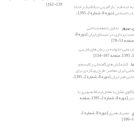
139-162]
یه حبه قند: بازآفرینی دیالکتیک رخداد
یات اجتماعی
[دوره 8، شماره 2، 1395،
، بهروز
تحلیل جامعه‌شناختی
صیت‌پردازی در سینمای ایران
[دوره 8،
ازنمایی خانواده در رمان‏ های فارسی
ا
کشمکش های گفتمانی رئالیسم و
قاشی ایران معاصر: طرح رویکردی برای
ماعی هنر ایران
[دوره 8، شماره 2، 1395،
اکاوی تقابل یا تعامل ارتباط تصویری با
شدن
[دوره 8، شماره 2، 1395، صفحه
ی
مصرفِ هنری
[دوره 8، شماره 1،