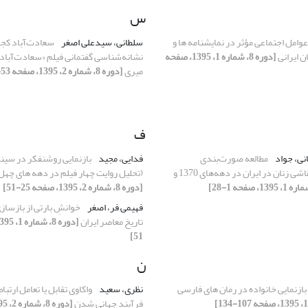
س
عوامل اجتماعی مؤثر در نمایشنامه‏ ها و
سلطانی، سیدعلی اصغر
سعادت‌آباد کج
ن ایرانی
[دوره 8، شماره 1، 1395، صفحه
نشانه‌شناسی گفتمانی فیلم «سعادت‌آباد»
میری
[دوره 8، شماره 2، 1395، صفحه 53-79]
ف
نی، جواد
مطالعه صورت‌بندی
فدایی، مجید
بازنمایی روشنفکر در سینم
مؤلفه‌های آثار نقاشی زنان در ایران در دهه‌های 1370 و
(تحلیل روایت چهار فیلم در دهه های چهل 
[دوره 8، شماره 2، 1395، صفحه 25-51]
فهیمی فر، اصغر
خوانشِ بارتی از بازساز
تاریخ معاصر ایران
51]
ن
بازنمایی خانواده در رمان‏ های فارسی
نظری، سعید
واکاوی تقابل یا تعامل ارتبا
فرآیند جهانی شدن