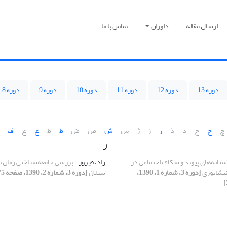
ارسال مقاله
داوران
تماس با ما
دوره 13
دوره 12
دوره 11
دوره 10
دوره 9
دوره 8
چ
ح
خ
د
ذ
ر
ز
ژ
س
ش
ص
ض
ط
ظ
ع
غ
ف
ر
ستانه‌های پیوند و شکاف اجتماعی در
راد، فیروز
بررسی جامعه‌شناختی رمان 
 نیشابوری
[دوره 3، شماره 1، 1390،
سبلان
[دوره 3، شماره 2، 1390، صفحه 75-97]