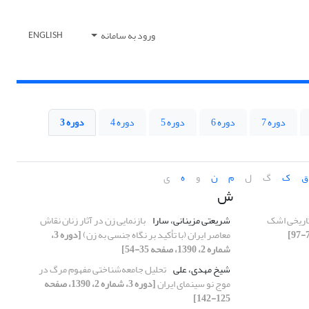
ورود به سامانه
ENGLISH
دوره 7
دوره 6
دوره 5
دوره 4
دوره 3
ق
ک
گ
ل
م
ن
و
ه
ی
ش
تاریخی اشک
شریعتی مزینانی، سارا
بازنمایی زن در آثار زنان نقاش
معاصر ایران (با تأکید بر نگاه جنسی به زن)
[دوره 3،
شماره 2، 1390، صفحه 35-54]
شیخ مهدی، علی
تحلیل جامعه‌شناختی مفهوم مرگ در
موج نو سینمای ایران
[دوره 3، شماره 2، 1390، صفحه
125-142]