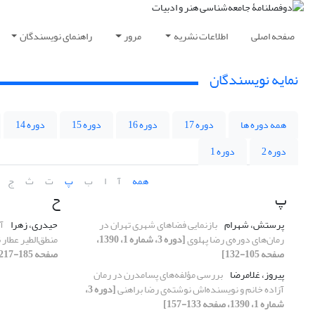
صفحه اصلی
اطلاعات نشریه
مرور
راهنمای نویسندگان
نمایه نویسندگان
همه دوره ها
دوره 17
دوره 16
دوره 15
دوره 14
دوره 2
دوره 1
همه
آ
ا
ب
پ
ت
ث
ج
پ
ح
پرستش، شهرام
بازنمایی فضاهای شهری تهران در
حیدری، زهرا
آ
رمان‌های دوره‌ی رضا پهلوی
[دوره 3، شماره 1، 1390،
منطق‌الطیر عطار
صفحه 105-132]
صفحه 185-217]
پیروز، غلامرضا
بررسی مؤلفه‌های پسامدرن در رمان
آزاده خانم و نویسنده‌اش نوشته‌ی رضا براهنی
[دوره 3،
شماره 1، 1390، صفحه 133-157]