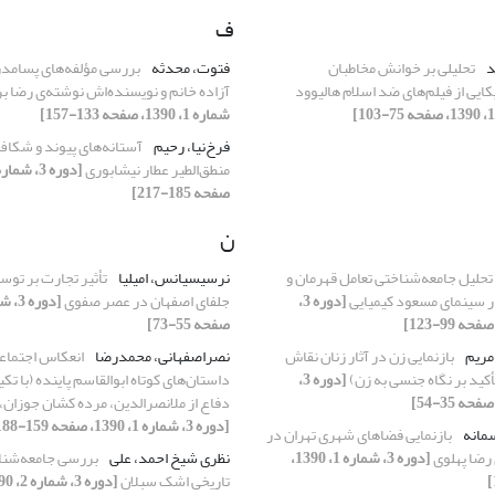
ف
د
تحلیلی بر خوانش مخاطبان
فتوت، محدثه
بررسی مؤلفه‌های پسامدر
ایی از فیلم‌های ضد اسلام هالیوود
آزاده خانم و نویسنده‌اش نوشته‌ی رضا ب
شماره 1، 1390، صفحه 133-157]
فرخ‌نیا، رحیم
آستانه‌های پیوند و شکاف
منطق‌الطیر عطار نیشابوری
صفحه 185-217]
ن
تحلیل جامعه‌شناختی تعامل قهرمان و
نرسیسیانس، امیلیا
تأثیر تجارت بر توس
ر سینمای مسعود کیمیایی
[دوره 3،
جلفای اصفهان در عصر صفوی
صفحه 55-73]
مریم
بازنمایی زن در آثار زنان نقاش
نصراصفهانی، محمدرضا
انعکاس اجتماع
تأکید بر نگاه جنسی به زن)
[دوره 3،
داستان‌های کوتاه ابوالقاسم پاینده (با تکی
دفاع از ملانصرالدین، مرده کشان جوزان،
[دوره 3، شماره 1، 1390، صفحه 159-188]
سمانه
بازنمایی فضاهای شهری تهران در
 رضا پهلوی
[دوره 3، شماره 1، 1390،
نظری شیخ احمد، علی
بررسی جامعه‌شنا
تاریخی اشک سبلان