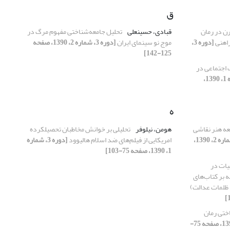
ق
ن در رمان
قبادی، حسینعلی
تحلیل جامعه‌شناختی مفهوم مرگ در
راهنی
[دوره 3،
موج نو سینمای ایران
[دوره 3، شماره 2، 1390، صفحه
125-142]
 اجتماعی در
[دوره 3، شماره 1، 1390،
ه
عه هنر نقاشی
هومن، نیلوفر
تحلیلی بر خوانش مخاطبان تحصیلکرده
[دوره 3، شماره 2، 1390،
امریکایی از فیلم‌های ضد اسلام هالیوود
[دوره 3، شماره
1، 1390، صفحه 75-103]
یات در
ه بر کتاب‌های
 ظلمات عدالت)
ختی رمان
[دوره 3، شماره 2، 1390، صفحه 75-