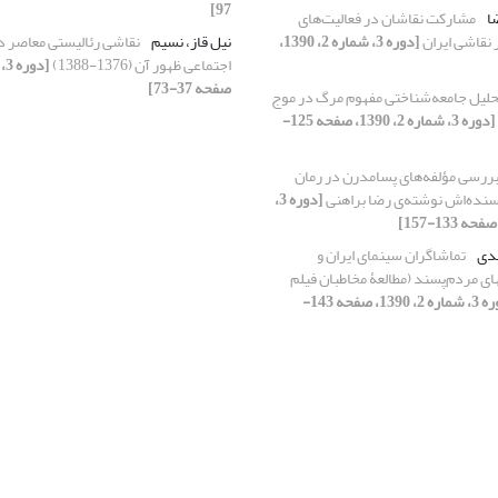
97]
ا
مشارکت نقاشان در فعالیت‌های
نقاشی ایران
[دوره 3، شماره 2، 1390،
نیل قاز، نسیم
نقاشی رئالیستی معاصر در
اجتماعی ظهور آن (1376-1388)
صفحه 37-73]
حلیل جامعه‌شناختی مفهوم مرگ در موج
[دوره 3، شماره 2، 1390، صفحه 125-
ررسی مؤلفه‌های پسامدرن در رمان
یسنده‌اش نوشته‌ی رضا براهنی
[دوره 3،
هدی
تماشاگران سینمای ایران و
های مردم‌‏پسند (مطالعۀ مخاطبان فیلم
[دوره 3، شماره 2، 1390، صفحه 143-