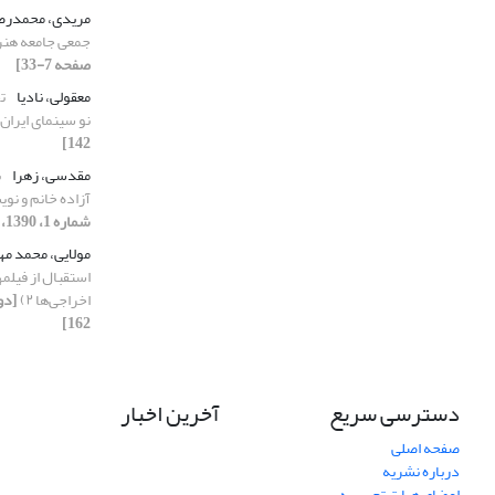
مریدی، محمدرض
جمعی جامعه هنر 
صفحه 7-33]
معقولی، نادیا
ت
نو سینمای ایران
142]
مقدسی، زهرا
ب
آزاده خانم و نو
شماره 1، 1390، صفحه 133-157]
مولایی، محمد م
استقبال از فیلم‏
اخراجی‏‌ها ۲)
162]
دسترسی سریع
آخرین اخبار
صفحه اصلی
درباره نشریه
اعضای هیات تحریریه