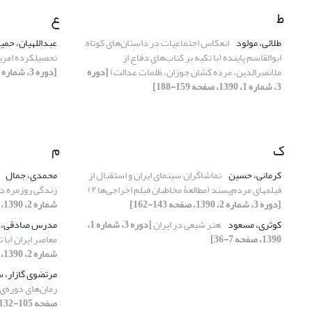
ط
ع
طلائی، مولود
انعکاس اجتماعیات در داستان‌های کوتاه
عبداللهیان، حمی
ابوالقاسم پاینده (با تکیه بر کتاب‌های دفاع از
تحصیلکرده امریک
ملانصرالدین، مرده کشان جوزان، ظلمات عدالت)
[دوره
[دوره 3، شماره 1، 1390، صفحه 75-103]
3، شماره 1، 1390، صفحه 159-188]
ک
م
کرمانی، حسین
تماشاگران سینمای ایران و استقبال از
محمدی، جمال
فیلم‏های مردم‌‏پسند (مطالعۀ مخاطبان فیلم اخراجی‏‌ها ۲)
زندگی روزمره د
[دوره 3، شماره 2، 1390، صفحه 143-162]
شماره 2، 1390، صفحه 99-123]
کوثری، مسعود
هنر شیعی در ایران
[دوره 3، شماره 1،
مدرس صادقی، 
1390، صفحه 7-36]
معاصر ایران (با 
شماره 2، 1390، صفحه 35-54]
مرتضوی گازار، 
رمان‌های دوره‌ی
صفحه 105-132]