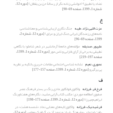
تضاد یا تطبیق؟ (خوانشی زنانه نگر از رسالۀ حیّ بن یقظان)
[دوره 12،
شماره 1، 1399، صفحه 69-90]
ع
عزت اللهی نژاد، طیبه
جنگ نگاری (زیبایی‌شناسی و معنا‌شناسی
نامه‌های رزمندگان ایرانی جنگ ایران و عراق)
[دوره 12، شماره 2،
1399، صفحه 69-96]
علیپور، صدیقه
مؤلفه‌های جامعۀ آرمانشهر در شعر شاملو: با نگاهی
تطبیقی به برخی از آرای فارابی و تاس مور
[دوره 12، شماره 1، 1399،
صفحه 197-219]
عموری، نعیم
نشانه شناسیِ اجتماعیِ مقامات حریری باتکیه بر نظریه
پی یرگیرو
[دوره 12، شماره 1، 1399، صفحه 157-177]
ف
فرخ فر، فرزانه
واکاوی فولکلور مادی رنگ بر بستر فرهنگ عصر‌
صفوی (مطالعه موردی: مکتب کتاب‌آرایی ‌مشهد، نگاره‌های هفت‌اورنگ
ابراهیم‌میرزا)
[دوره 12، شماره 2، 1399، صفحه 173-198]
فرشیدنیک، فرزانه
واکاوی لایه‌های معنایی نماد «شمسه هشت» در
بافت اجتماعی و فرهنگی ایران و نمود آن در گرافیک معاصر
[دوره 12،