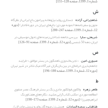
شماره 1، 1399، صفحه 128-155]
ش
شاهچراغی، آزاده
جستاری روایت‌پژوهانه پیرامون باغ ایرانی از نظرگاه
متون و سفرنامه‌ها (نمونه موردی: باغ‌های تهران در دوره قاجار)
[دوره
12، شماره 1، 1399، صفحه 247-280]
شریعتی، سارا
بررسی جامعه شناختی زمینه های تحول موسیقی در
ایران دهه 50 شمسی
[دوره 12، شماره 1، 1399، صفحه 91-126]
ص
صبوری، امین
« تجربه‌اندوزی‌‌ ناهمگون در بستر موافق »: فرایند
جامعه‌پذیری حرفه‌ای در بین بازیگرانِ غیرآکادمیکِ تئاتر در شهر تهران
[دوره 12، شماره 1، 1399، صفحه 180-196]
ط
طاهر، زهره
واکاوی فولکلور مادی رنگ بر بستر فرهنگ عصر‌ صفوی
(مطالعه موردی: مکتب کتاب‌آرایی ‌مشهد، نگاره‌های هفت‌اورنگ
ابراهیم‌میرزا)
[دوره 12، شماره 2، 1399، صفحه 173-198]
طباطبایی، سمیه السادات
هستی زن میوه گان واق و نیستی مادر(ان)،