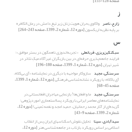
صفحه 128-155]
ز
زارع، ناصر
واکاوی بحران هویت زنان زیر تیغ داعش در رمان الکافره
بر پایه نظریه اریکسون
[دوره 12، شماره 2، 1399، صفحه 243-264]
س
سبکتکین‌ریزی، قربانعلی
« تجربه‌اندوزی‌‌ ناهمگون در بستر موافق »:
فرایند جامعه‌پذیری حرفه‌ای در بین بازیگرانِ غیرآکادمیکِ تئاتر در
شهر تهران
[دوره 12، شماره 1، 1399، صفحه 180-196]
سرسنگی، مجید
سازوکار مواجهه با دیگری در نمایشنامه «آی بی‌کلاه،
آی باکلاه» با رویکرد نشانه‌شناسی فرهنگی
[دوره 12، شماره 1، 1399،
صفحه 45-68]
سرسنگی، مجید
ما و افغان‌ها! بازنمایی مهاجران افغانستانی در
نمایشنامه‌های معاصر ایرانی با رویکرد پسااستعماری (‌مورد‌پژوهی:
گزیده‌ای از آثار محمد رحمانیان، حمید امجد و نغمه ثمینی)
[دوره 12،
شماره 2، 1399، صفحه 9-43]
سیدآبادی، سینا
تحلیل نقوش اسکناسهای ایران پس از انقلاب
اسلامی بر اساس رویکرد بازتاب در جامعه‌شناسی هنر
[دوره 12،