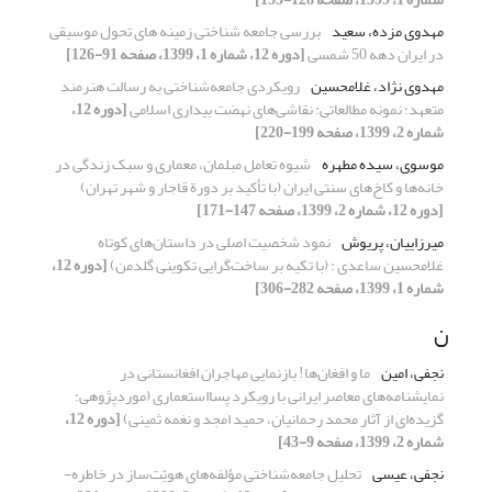
مهدوی مزده، سعید
بررسی جامعه شناختی زمینه های تحول موسیقی
در ایران دهه 50 شمسی
[دوره 12، شماره 1، 1399، صفحه 91-126]
مهدوی نژاد، غلامحسین
رویکردی جامعه‌شناختی به رسالت هنرمند
متعهد؛ نمونه مطالعاتی: نقاشی‌های نهضت بیداری اسلامی
[دوره 12،
شماره 2، 1399، صفحه 199-220]
موسوی، سیده مطهره
شیوه تعامل مبلمان، معماری و سبک زندگی در
خانه‌ها و کاخ‌های سنتی ایران (با تأکید بر دورة قاجار و شهر تهران)
[دوره 12، شماره 2، 1399، صفحه 147-171]
میرزاییان، پریوش
نمود شخصیت اصلی در داستان‌های کوتاه
غلامحسین ساعدی : (با تکیه بر ساخت‌گرایی تکوینی گلدمن)
[دوره 12،
شماره 1، 1399، صفحه 282-306]
ن
نجفی، امین
ما و افغان‌ها! بازنمایی مهاجران افغانستانی در
نمایشنامه‌های معاصر ایرانی با رویکرد پسااستعماری (‌مورد‌پژوهی:
گزیده‌ای از آثار محمد رحمانیان، حمید امجد و نغمه ثمینی)
[دوره 12،
شماره 2، 1399، صفحه 9-43]
نجفی، عیسی
تحلیل جامعه‌شناختی مؤلفه‌های هویّت‌ساز در خاطره-‌