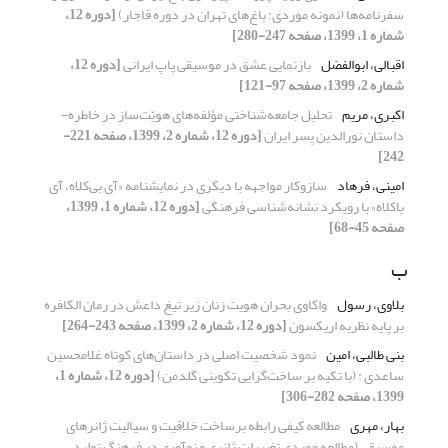
سفرنامه‌ها (نمونه موردی: باغ‌های تهران در دوره قاجار)
[دوره 12،
شماره 1، 1399، صفحه 247-280]
اقبالی، ابوالفضل
بازنمایی عشق در موسیقی پاپ ایرانی
[دوره 12،
شماره 2، 1399، صفحه 97-121]
اکبری، مریم
تحلیل جامعه‌شناختی مؤلفه‌های هویّت‌ساز در خاطره-‌
داستان نورالدین پسر ایران
[دوره 12، شماره 2، 1399، صفحه 221-
242]
امینی، فرهاد
سازوکار مواجهه با دیگری در نمایشنامه «آی بی‌کلاه، آی
باکلاه» با رویکرد نشانه‌شناسی فرهنگی
[دوره 12، شماره 1، 1399،
صفحه 45-68]
ب
بلاوی، رسول
واکاوی بحران هویت زنان زیر تیغ داعش در رمان الکافره
بر پایه نظریه اریکسون
[دوره 12، شماره 2، 1399، صفحه 243-264]
بنی طالبی، امین
نمود شخصیت اصلی در داستان‌های کوتاه غلامحسین
ساعدی : (با تکیه بر ساخت‌گرایی تکوینی گلدمن)
[دوره 12، شماره 1،
1399، صفحه 282-306]
بهار، مهری
مطالعه کیفی رابطه برساخت خلاقیت و سیالیت ژانرهای
موسیقی (مطالعه موردی تغییرات ژانری و نوآوری در فرهنگ تولید