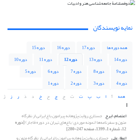
نمایه نویسندگان
همه دوره ها
دوره 17
دوره 16
دوره 15
دوره 14
دوره 13
دوره 12
دوره 11
دوره 10
دوره 9
دوره 8
دوره 7
دوره 6
دوره 5
دوره 4
دوره 3
دوره 2
دوره 1
همه
آ
ا
ب
پ
ت
ث
ج
چ
ح
خ
د
ذ
ر
ز
ژ
ا
اعتصام، ایرج
جستاری روایت‌پژوهانه پیرامون باغ ایرانی از نظرگاه
متون و سفرنامه‌ها (نمونه موردی: باغ‌های تهران در دوره قاجار)
[دوره
12، شماره 1، 1399، صفحه 247-280]
اعطا، علی
جستاری روایت‌پژوهانه پیرامون باغ ایرانی از نظرگاه متون و