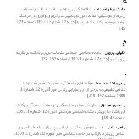
چلنگر، زهراسادات
مطالعه کیفی رابطه برساخت خلاقیت و سیالیت
ژانرهای موسیقی (مطالعه موردی تغییرات ژانری و نوآوری در فرهنگ
تولید موسیقی کلاسیک ایرانی)
[دوره 12، شماره 2، 1399، صفحه 123-
145]
خ
خلیلی، پروین
نشانه شناسیِ اجتماعیِ مقامات حریری باتکیه بر نظریه
پی یرگیرو
[دوره 12، شماره 1، 1399، صفحه 157-177]
ر
راحی زاده، محبوبه
مؤلفه‌های جامعۀ آرمانشهر در شعر شاملو: با
نگاهی تطبیقی به برخی از آرای فارابی و تاس مور
[دوره 12، شماره 1،
1399، صفحه 197-219]
رشیدی، صادق
سازوکار مواجهه با دیگری در نمایشنامه «آی بی‌کلاه،
آی باکلاه» با رویکرد نشانه‌شناسی فرهنگی
[دوره 12، شماره 1، 1399،
صفحه 45-68]
رهبر، ایلناز
تحلیل نقوش اسکناسهای ایران پس از انقلاب اسلامی بر
اساس رویکرد بازتاب در جامعه‌شناسی هنر
[دوره 12، شماره 1، 1399،