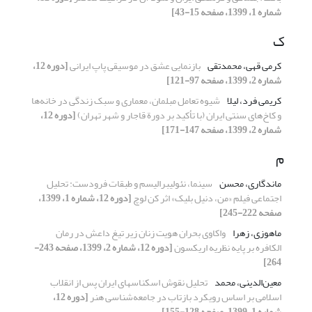
شماره 1، 1399، صفحه 15-43]
ک
کرمی قهی، محمدتقی
بازنمایی عشق در موسیقی پاپ ایرانی
[دوره 12،
شماره 2، 1399، صفحه 97-121]
کریمی فرد، لیلا
شیوه تعامل مبلمان، معماری و سبک زندگی در خانه‌ها
و کاخ‌های سنتی ایران (با تأکید بر دورة قاجار و شهر تهران)
[دوره 12،
شماره 2، 1399، صفحه 147-171]
م
ماندگاری، محسن
سینما، نئولیبرالیسم و طبقات فرودست: تحلیل
اجتماعی فیلم «من، دنیل بلیک» اثر کن لوچ
[دوره 12، شماره 1، 1399،
صفحه 222-245]
ماهوزی، زهرا
واکاوی بحران هویت زنان زیر تیغ داعش در رمان
الکافره بر پایه نظریه اریکسون
[دوره 12، شماره 2، 1399، صفحه 243-
264]
معین‌الدینی، محمد
تحلیل نقوش اسکناسهای ایران پس از انقلاب
اسلامی بر اساس رویکرد بازتاب در جامعه‌شناسی هنر
[دوره 12،
شماره 1، 1399، صفحه 128-155]