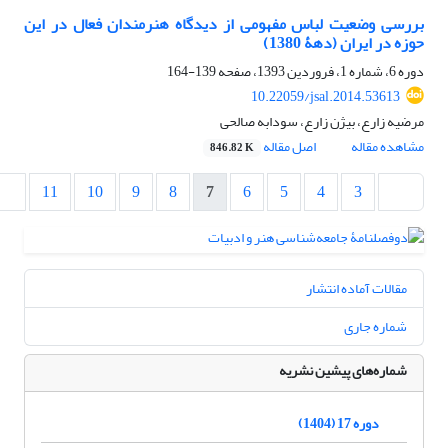
بررسی وضعیت لباس مفهومی از دیدگاه هنرمندان فعال در این
حوزه در ایران (دهۀ 1380)
دوره 6، شماره 1، فروردین 1393، صفحه
139-164
10.22059/jsal.2014.53613
مرضیه زارع، بیژن زارع، سودابه صالحی
مشاهده مقاله
اصل مقاله
846.82 K
11
10
9
8
7
6
5
4
3
مقالات آماده انتشار
شماره جاری
شماره‌های پیشین نشریه
دوره 17 (1404)