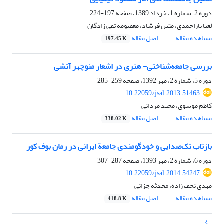
دوره 2، شماره 1، خرداد 1389، صفحه
197-224
لعیا یاراحمدی، متین فرشاد، معصومه تقی زادگان
مشاهده مقاله
اصل مقاله
197.45 K
بررسی جامعه‌شناختی- هنری در اشعار منوچهر آتشی
دوره 5، شماره 2، مهر 1392، صفحه
259-285
10.22059/jsal.2013.51463
کاظم موسوی، مجید مردانی
مشاهده مقاله
اصل مقاله
338.02 K
بازتاب تک‌صدایی و خودگومندی جامعة ایرانی در رمان بوف کور
دوره 6، شماره 2، مهر 1393، صفحه
287-307
10.22059/jsal.2014.54247
مهدی نجف زاده، محدثه جزائی
مشاهده مقاله
اصل مقاله
418.8 K