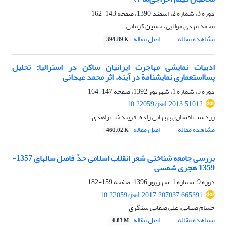
دوره 3، شماره 2، اسفند 1390، صفحه
143-162
محمد مهدی مولایی، حسین کرمانی
مشاهده مقاله
اصل مقاله
394.89 K
ادبیات نمایشی مهاجرت ایرانیان ساکن در استرالیا: تحلیل
پسااستعماری نمایشنامة در آینه، اثر محمد عیدانی
دوره 5، شماره 1، شهریور 1392، صفحه
147-164
10.22059/jsal.2013.51012
زردشت افشاری بهبهانی زاده، فریندخت زاهدی
مشاهده مقاله
اصل مقاله
460.02 K
بررسی جامعه شناختی شعر انقلاب اسلامی حدّ فاصل سالهای 1357-
1359 هجری شمسی
دوره 9، شماره 1، شهریور 1396، صفحه
159-182
10.22059/jsal.2017.207037.665391
حسام ضیایی، علی صفایی سنگری
مشاهده مقاله
اصل مقاله
4.83 M