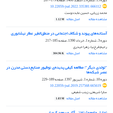
دوره 13، شماره 2، اسفند 1400، صفحه
179-207
10.22059/jsal.2022.335381.666112
محمد زریابی، حسین عابددوست
مشاهده مقاله
اصل مقاله
1.12 M
آستانه‌های پیوند و شکاف اجتماعی در منطق‌الطیر عطار نیشابوری
دوره 3، شماره 1، خرداد 1390، صفحه
185-217
رحیم فرخ‌نیا، زهرا حیدری
مشاهده مقاله
اصل مقاله
304.96 K
"تولدی دیگر": مطالعه کیفی پدیده‌ی نوظهور صنایع‌دستی مدرن در
عصر شبکه‌ها
دوره 10، شماره 1، شهریور 1397، صفحه
189-229
10.22059/jsal.2019.257568.665619
سارا شریعتی، زینب شفیعی
مشاهده مقاله
اصل مقاله
1.03 M
تحلیل جامعه‌شناختی آثار مسعود کیمیایی