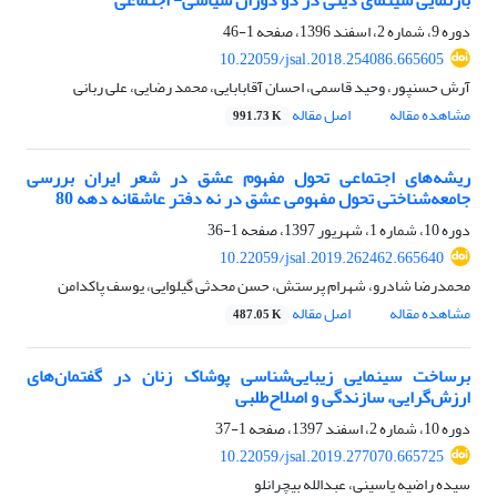
بازنمایی سینمای دینی در دو دوران سیاسی- اجتماعی
دوره 9، شماره 2، اسفند 1396، صفحه
1-46
10.22059/jsal.2018.254086.665605
آرش حسنپور، وحید قاسمی، احسان آقابابایی، محمد رضایی، علی ربانی
مشاهده مقاله
اصل مقاله
991.73 K
ریشه‌های اجتماعی تحول مفهوم عشق در شعر ایران بررسی
جامعه‌شناختی تحول مفهومی عشق در نه دفتر عاشقانه دهه 80
دوره 10، شماره 1، شهریور 1397، صفحه
1-36
10.22059/jsal.2019.262462.665640
محمدرضا شادرو، شهرام پرستش، حسن محدثی گیلوایی، یوسف پاکدامن
مشاهده مقاله
اصل مقاله
487.05 K
برساخت سینمایی زیبایی‌شناسی پوشاک زنان در گفتمان‌های
ارزش‌گرایی، سازندگی و اصلاح‌طلبی
دوره 10، شماره 2، اسفند 1397، صفحه
1-37
10.22059/jsal.2019.277070.665725
سیده راضیه یاسینی، عبدالله بیچرانلو