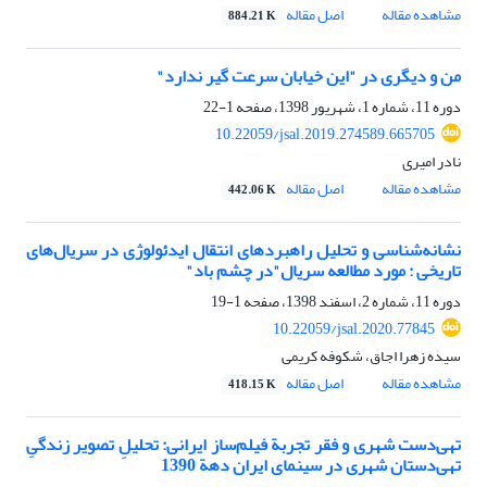
مشاهده مقاله
اصل مقاله
884.21 K
من و دیگری در "این خیابان سرعت گیر ندارد"
دوره 11، شماره 1، شهریور 1398، صفحه
1-22
10.22059/jsal.2019.274589.665705
نادر امیری
مشاهده مقاله
اصل مقاله
442.06 K
نشانه‌شناسی و تحلیل راهبردهای انتقال ایدئولوژی در سریال‌های
تاریخی : مورد مطالعه سریال"در چشم باد"
دوره 11، شماره 2، اسفند 1398، صفحه
1-19
10.22059/jsal.2020.77845
سیده زهرا اجاق، شکوفه کریمی
مشاهده مقاله
اصل مقاله
418.15 K
تهی‌دست شهری و فقر تجربة فیلم‌ساز ایرانی: تحلیلِ تصویر زندگیِ
تهی‌دستان شهری در سینمای ایران دهة 1390