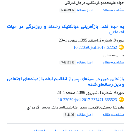
جواد علیمحمدی اردکانی، مرجان ادراکی
مشاهده مقاله
اصل مقاله
634.89 K
یه حبه قند: بازآفرینی دیالکتیک رخداد و روزمرگی در حیات
اجتماعی
دوره 8، شماره 2، اسفند 1395، صفحه
1-23
10.22059/jsal.2017.62252
جمال محمدی
مشاهده مقاله
اصل مقاله
742.81 K
بازنمایی دین در سینمای پس از انقلاب؛رابطه با زمینه‌های اجتماعی
و دین رسانه‌ای شده
دوره 9، شماره 1، شهریور 1396، صفحه
1-28
10.22059/jsal.2017.237471.665523
علیرضا حسینی پاکدهی، سید رضا نقیب‌السادات، محسن گودرزی
مشاهده مقاله
اصل مقاله
3.11 M